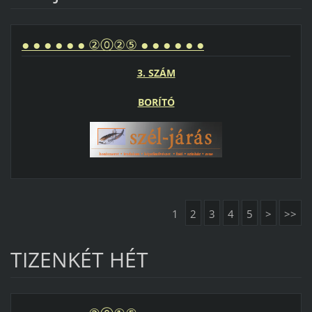
● ● ● ● ● ● ②⓪②⑤ ● ● ● ● ● ●
3. SZÁM
BORÍTÓ
1
2
3
4
5
>
>>
TIZENKÉT HÉT