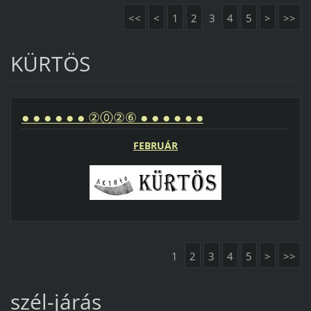
<<
<
1
2
3
4
5
>
>>
KÜRTÖS
● ● ● ● ● ● ②⓪②⑥ ● ● ● ● ● ●
FEBRUÁR
1
2
3
4
5
>
>>
szél-járás