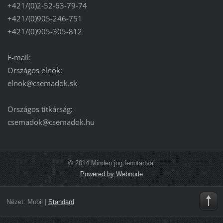
+421/(0)2-52-63-79-74
+421/(0)905-246-751
+421/(0)905-305-812
E-mail:
Országos elnök:
elnok@csemadok.sk
Országos titkárság:
csemadok@csemadok.hu
© 2014 Minden jog fenntartva.
Powered by Webnode
Nézet:
Mobil
|
Standard