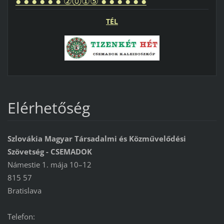
● ● ● ● ● ● ②⓪①⑤ ● ● ● ● ● ●
TÉL
Elérhetőség
Szlovákia Magyar Társadalmi és Közművelődési
Szövetség - CSEMADOK
Námestie 1. mája 10–12
815 57
Bratislava
Telefon: