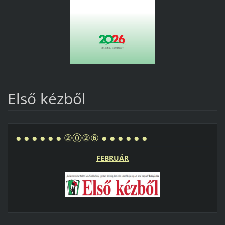
Első kézből
● ● ● ● ● ● ②⓪②⑥ ● ● ● ● ● ●
FEBRUÁR