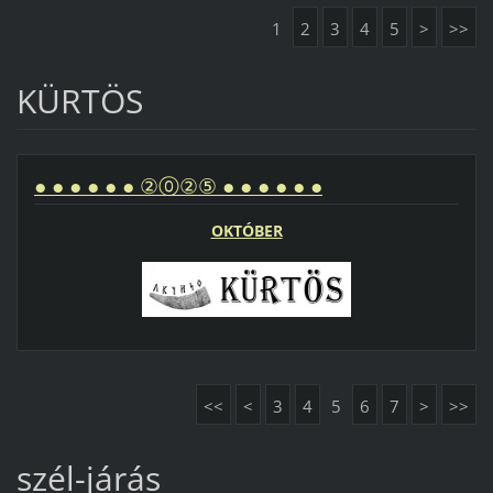
1
2
3
4
5
>
>>
KÜRTÖS
● ● ● ● ● ● ②⓪②⑤ ● ● ● ● ● ●
OKTÓBER
<<
<
3
4
5
6
7
>
>>
szél-járás