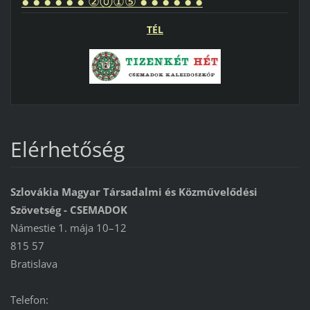
● ● ● ● ● ● ②⓪①⑤ ● ● ● ● ● ●
TÉL
Elérhetőség
Szlovákia Magyar Társadalmi és Közművelődési
Szövetség - CSEMADOK
Námestie 1. mája 10–12
815 57
Bratislava
Telefon: