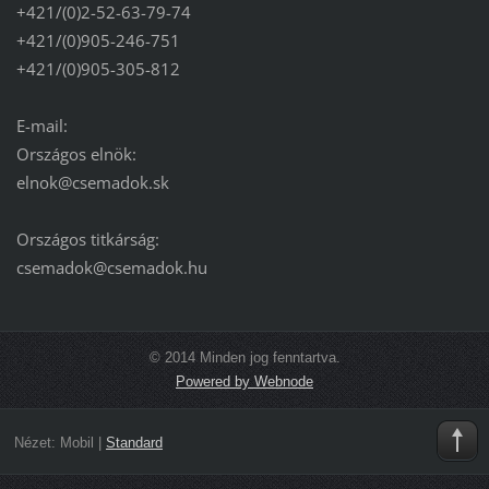
+421/(0)2-52-63-79-74
+421/(0)905-246-751
+421/(0)905-305-812
E-mail:
Országos elnök:
elnok@csemadok.sk
Országos titkárság:
csemadok@csemadok.hu
© 2014 Minden jog fenntartva.
Powered by Webnode
Nézet:
Mobil
|
Standard