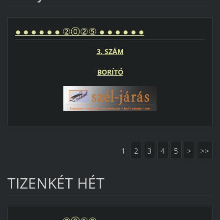
● ● ● ● ● ● ②⓪②⑤ ● ● ● ● ● ●
3. SZÁM
BORÍTÓ
1
2
3
4
5
>
>>
TIZENKÉT HÉT