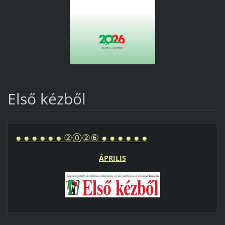
Első kézből
● ● ● ● ● ● ②⓪②⑥ ● ● ● ● ● ●
ÁPRILIS