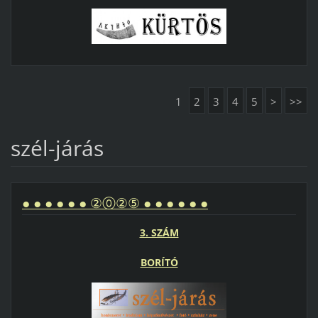
1
2
3
4
5
>
>>
szél-járás
● ● ● ● ● ● ②⓪②⑤ ● ● ● ● ● ●
3. SZÁM
BORÍTÓ