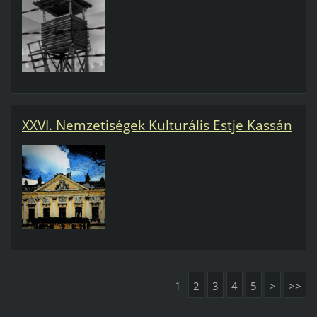
XXVI. Nemzetiségek Kulturális Estje Kassán
1
2
3
4
5
>
>>