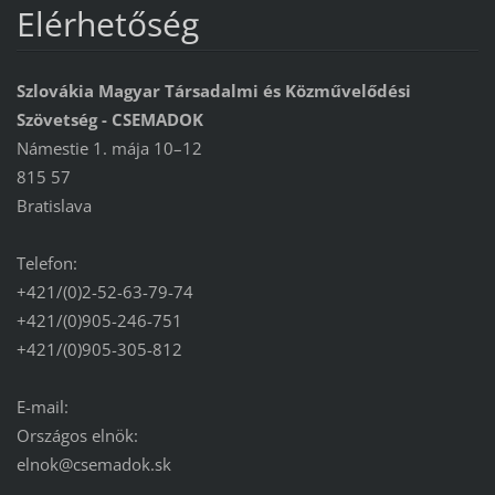
Elérhetőség
Szlovákia Magyar Társadalmi és Közművelődési
Szövetség - CSEMADOK
Námestie 1. mája 10–12
815 57
Bratislava
Telefon:
+421/(0)2-52-63-79-74
+421/(0)905-246-751
+421/(0)905-305-812
E-mail:
Országos elnök:
elnok@csemadok.sk