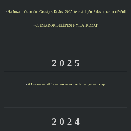
•
Határozat a Csemadok Országos Tanácsa 2025. február 1-jén, Paláston tartott üléséről
•
CSEMADOK BELÉPÉSI NYILATKOZAT
2 0 2 5
•
A Csemadok 2025. évi országos rendezvényeinek listája
2 0 2 4