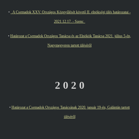
•
A Csemadok XXV. Országos Közgyűlését követő II. elnökségi ülés határozatai -
2021.12.17. - Szenc
•
Határozat a Csemadok Országos Tanácsa és az Elnökök Tanácsa 2021. július 5-én,
Nagymegyeren tartott üléséről
2 0 2 0
•
Határozat a Csemadok Országos Tanácsának 2020. január 19-én, Galántán tartott
üléséről