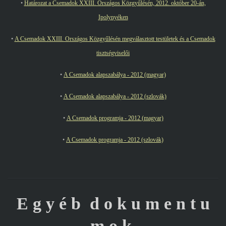
•
Határozat a Csemadok XXIII. Országos Közgyűlésén, 2012. október 20-án,
Ipolynyéken
•
A Csemadok XXIII. Országos Közgyűlésén megválasztott testületek és a Csemadok
tisztségviselői
•
A Csemadok alapszabálya - 2012 (magyar)
•
A Csemadok alapszabálya - 2012 (szlovák)
•
A Csemadok programja - 2012 (magyar)
•
A Csemadok programja - 2012 (szlovák)
E g y é b d o k u m e n t u
m o k