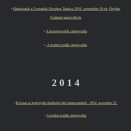
•
Határozatok a Csemadok Országos Tanácsa 2016. szeptember 10-én, Ónyban
(Galánta) tartott ülésén
•
A tisztségviselők címjegyzéke
•
A területi irodák címjegyzéke
2 0 1 4
•
Kivonat az ipolynyéki elnökségi ülés határozataiból - 2014. november 22.
•
A területi irodák címjegyzéke