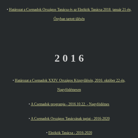
•
Határozat a Csemadok Országos Tanácsa és az Elnökök Tanácsa 2018. január 21-én,
Ónyban tartott ülésén
2 0 1 6
•
Határozat a Csemadok XXIV. Országos Közgyűlésén, 2016. október 22-én,
Nagyfödémesen
•
A Csemadok programja - 2016.10.22. - Nagyfödémes
•
A Csemadok Országos Tanácsának tagjai - 2016-2020
•
Elnökök Tanácsa - 2016-2020