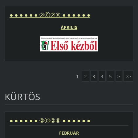
● ● ● ● ● ● ②⓪②⑥ ● ● ● ● ● ●
ÁPRILIS
1
2
3
4
5
>
>>
KÜRTÖS
● ● ● ● ● ● ②⓪②⑥ ● ● ● ● ● ●
FEBRUÁR