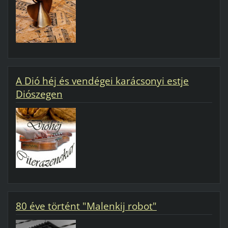
A Dió héj és vendégei karácsonyi estje
Diószegen
80 éve történt "Malenkij robot"