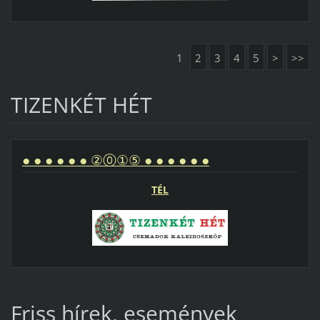
1
2
3
4
5
>
>>
TIZENKÉT HÉT
● ● ● ● ● ● ②⓪①⑤ ● ● ● ● ● ●
TÉL
Friss hírek, események