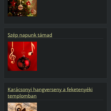
Szép napunk támad
Karácsonyi hangverseny a feketenyéki
templomban