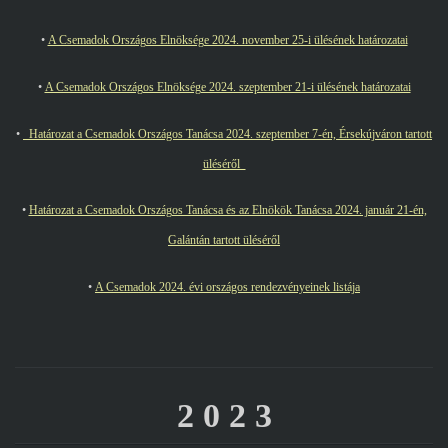
•
A Csemadok Országos Elnöksége 2024. november 25-i ülésének határozatai
•
A Csemadok Országos Elnöksége 2024. szeptember 21-i ülésének határozatai
•
Határozat a Csemadok Országos Tanácsa 2024. szeptember 7-én, Érsekújváron tartott
üléséről
•
Határozat a Csemadok Országos Tanácsa és az Elnökök Tanácsa 2024. január 21-én,
Galántán tartott üléséről
•
A Csemadok 2024. évi országos rendezvényeinek listája
2 0 2 3