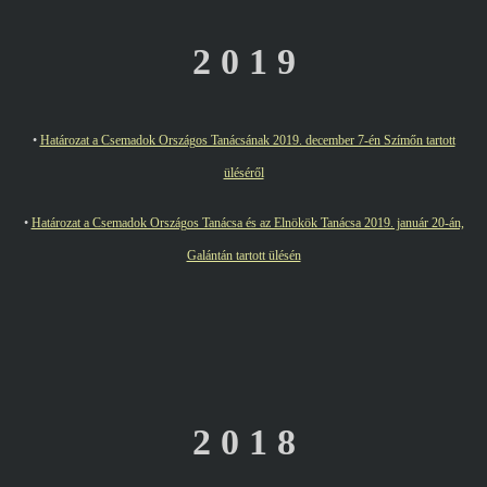
2 0 1 9
•
Határozat a Csemadok Országos Tanácsának 2019. december 7-én Szímőn tartott
üléséről
•
Határozat a Csemadok Országos Tanácsa és az Elnökök Tanácsa 2019. január 20-án,
Galántán tartott ülésén
2 0 1 8