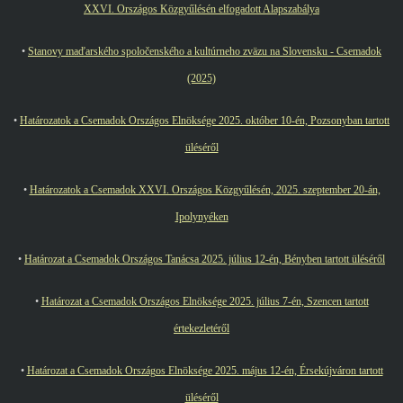
XXVI. Országos Közgyűlésén elfogadott Alapszabálya
•
Stanovy maďarského spoločenského a kultúrneho zväzu na Slovensku - Csemadok
(2025)
•
Határozatok a Csemadok Országos Elnöksége 2025. október 10-én, Pozsonyban tartott
üléséről
•
Határozatok a Csemadok XXVI. Országos Közgyűlésén, 2025. szeptember 20-án,
Ipolynyéken
•
Határozat a Csemadok Országos Tanácsa 2025. július 12-én, Bényben tartott üléséről
•
Határozat a Csemadok Országos Elnöksége 2025. július 7-én, Szencen tartott
értekezletéről
•
Határozat a Csemadok Országos Elnöksége 2025. május 12-én, Érsekújváron tartott
üléséről