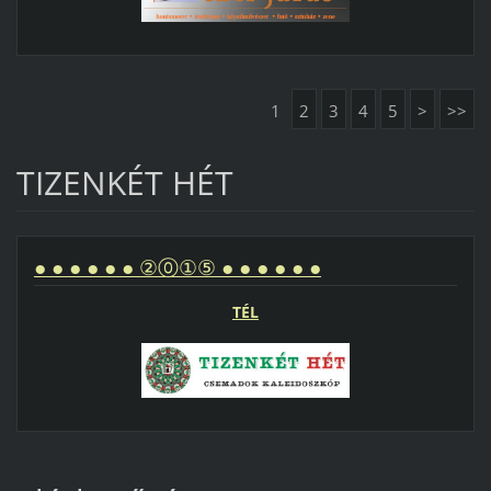
1
2
3
4
5
>
>>
TIZENKÉT HÉT
● ● ● ● ● ● ②⓪①⑤ ● ● ● ● ● ●
TÉL