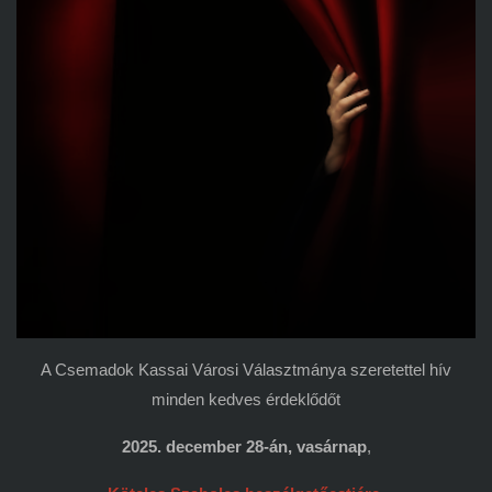
A Csemadok Kassai Városi Választmánya szeretettel hív
minden kedves érdeklődőt
2025. december 28-án, vasárnap
,