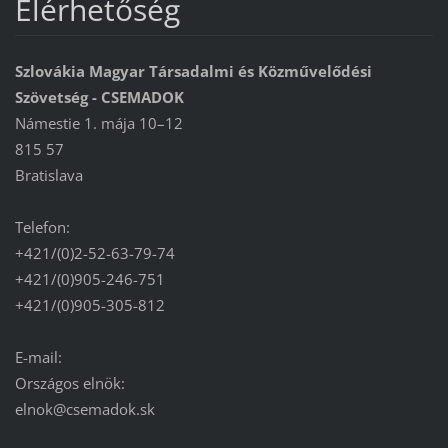
Elérhetőség
Szlovákia Magyar Társadalmi és Közművelődési
Szövetség - CSEMADOK
Námestie 1. mája 10–12
815 57
Bratislava
Telefon:
+421/(0)2-52-63-79-74
+421/(0)905-246-751
+421/(0)905-305-812
E-mail:
Országos elnök:
elnok@csemadok.sk