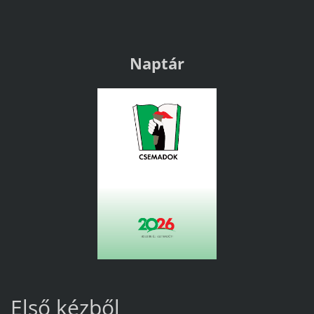
Naptár
Első kézből