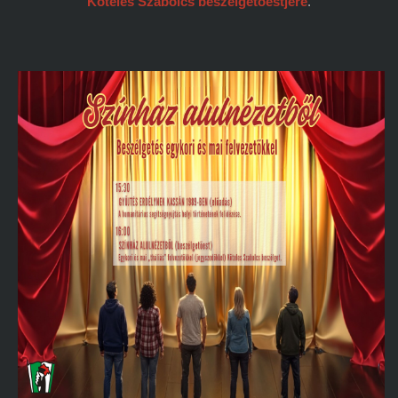
Köteles Szabolcs beszélgetőestjére
.