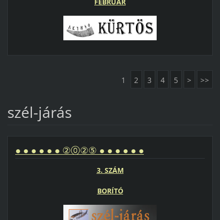
FEBRUÁR
1
2
3
4
5
>
>>
szél-járás
● ● ● ● ● ● ②⓪②⑤ ● ● ● ● ● ●
3. SZÁM
BORÍTÓ