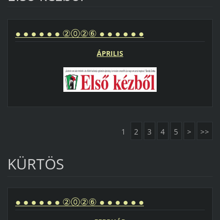
● ● ● ● ● ● ②⓪②⑥ ● ● ● ● ● ●
ÁPRILIS
1
2
3
4
5
>
>>
KÜRTÖS
● ● ● ● ● ● ②⓪②⑥ ● ● ● ● ● ●