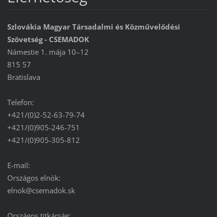
Szlovákia Magyar Társadalmi és Közművelődési
Szövetség - CSEMADOK
Námestie 1. mája 10–12
815 57
Bratislava
Telefon:
+421/(0)2-52-63-79-74
+421/(0)905-246-751
+421/(0)905-305-812
E-mail:
Országos elnök:
elnok@csemadok.sk
Országos titkárság: