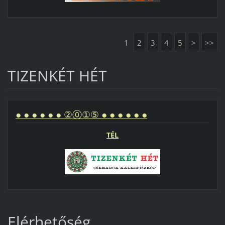
1
2
3
4
5
>
>>
TIZENKÉT HÉT
● ● ● ● ● ● ②⓪①⑤ ● ● ● ● ● ●
TÉL
Elérhetőség