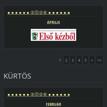
● ● ● ● ● ● ②⓪②⑥ ● ● ● ● ● ●
ÁPRILIS
1
2
3
4
5
>
>>
KÜRTÖS
● ● ● ● ● ● ②⓪②⑥ ● ● ● ● ● ●
FEBRUÁR