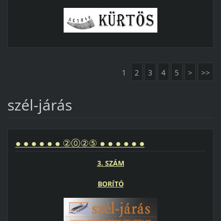
1
2
3
4
5
>
>>
szél-járás
● ● ● ● ● ● ②⓪②⑤ ● ● ● ● ● ●
3. SZÁM
BORÍTÓ