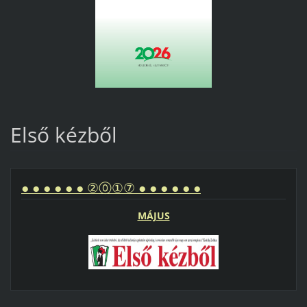
Első kézből
● ● ● ● ● ● ②⓪①⑦ ● ● ● ● ● ●
MÁJUS