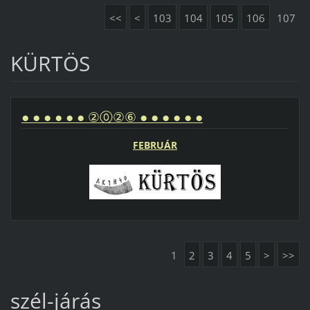
<<
<
103
104
105
106
107
KÜRTÖS
● ● ● ● ● ● ②⓪②⑥ ● ● ● ● ● ●
FEBRUÁR
1
2
3
4
5
>
>>
szél-járás