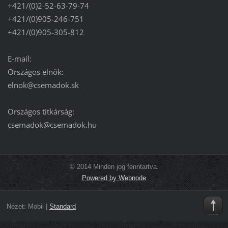
+421/(0)2-52-63-79-74
+421/(0)905-246-751
+421/(0)905-305-812
E-mail:
Országos elnök:
elnok@csemadok.sk
Országos titkárság:
csemadok@csemadok.hu
© 2014 Minden jog fenntartva.
Powered by Webnode
Nézet:
Mobil
|
Standard