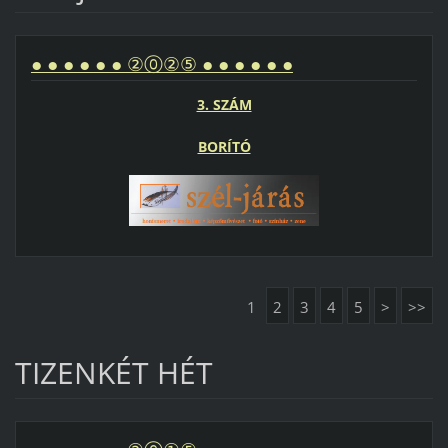
● ● ● ● ● ● ②⓪②⑤ ● ● ● ● ● ●
3. SZÁM
BORÍTÓ
1
2
3
4
5
>
>>
TIZENKÉT HÉT