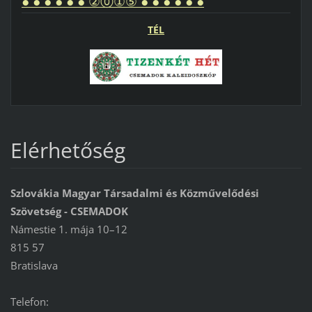
● ● ● ● ● ● ②⓪①⑤ ● ● ● ● ● ●
TÉL
Elérhetőség
Szlovákia Magyar Társadalmi és Közművelődési
Szövetség - CSEMADOK
Námestie 1. mája 10–12
815 57
Bratislava
Telefon: