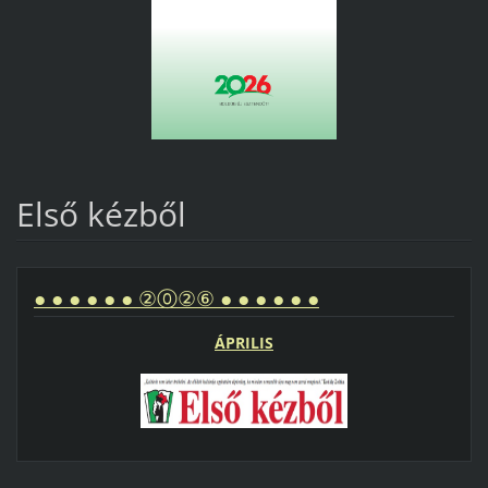
Első kézből
● ● ● ● ● ● ②⓪②⑥ ● ● ● ● ● ●
ÁPRILIS