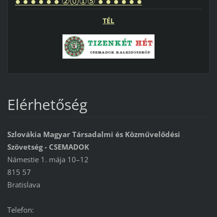
● ● ● ● ● ● ②⓪①⑤ ● ● ● ● ● ●
TÉL
Elérhetőség
Szlovákia Magyar Társadalmi és Közművelődési
Szövetség - CSEMADOK
Námestie 1. mája 10–12
815 57
Bratislava
Telefon: