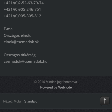
+421/(0)2-52-63-79-74
+421/(0)905-246-751
+421/(0)905-305-812
E-mail:
Országos elnök:
elnok@csemadok.sk
Országos titkárság:
csemadok@csemadok.hu
© 2014 Minden jog fenntartva.
Powered by Webnode
Nézet:
Mobil
|
Standard