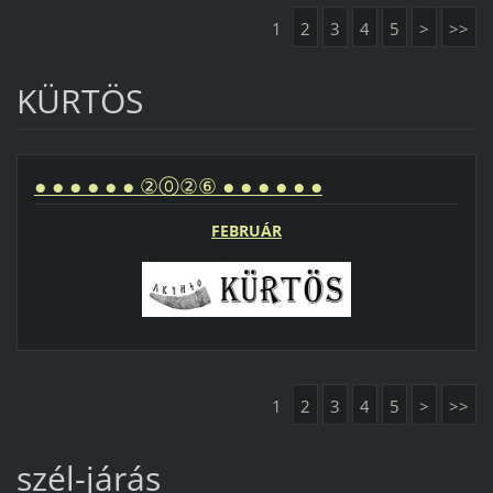
1
2
3
4
5
>
>>
KÜRTÖS
● ● ● ● ● ● ②⓪②⑥ ● ● ● ● ● ●
FEBRUÁR
1
2
3
4
5
>
>>
szél-járás