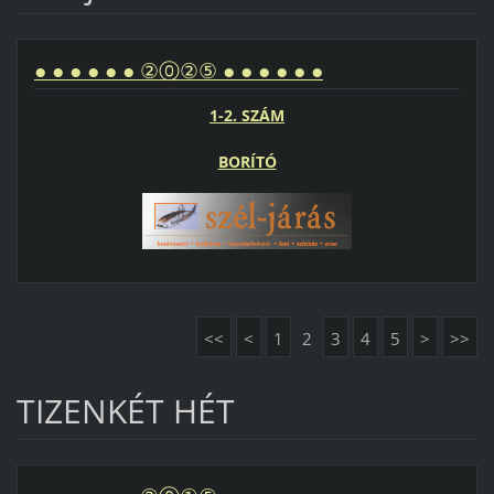
● ● ● ● ● ● ②⓪②⑤ ● ● ● ● ● ●
1-2. SZÁM
BORÍTÓ
<<
<
1
2
3
4
5
>
>>
TIZENKÉT HÉT