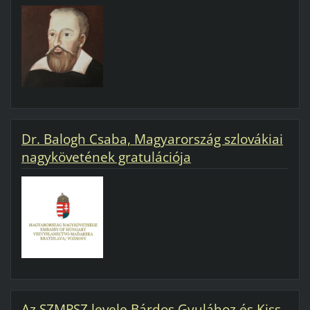
Dr. Balogh Csaba, Magyarország szlovákiai
nagykövetének gratulációja
Az SZMPSZ levele Bárdos Gyulához és Kiss