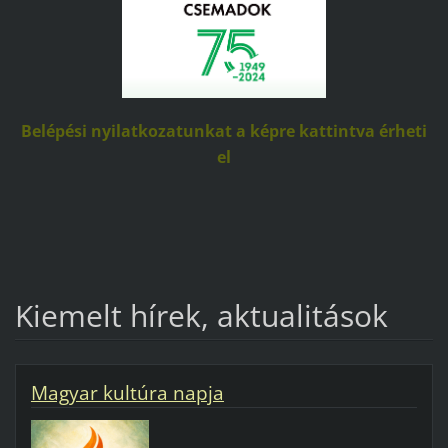
Belépési nyilatkozatunkat a képre kattintva érheti
el
Kiemelt hírek, aktualitások
Magyar kultúra napja