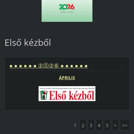
Első kézből
● ● ● ● ● ● ②⓪②⑥ ● ● ● ● ● ●
ÁPRILIS
1
2
3
4
5
>
>>