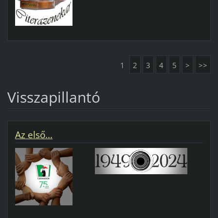
1
2
3
4
5
>
>>
Visszapillantó
Az első...