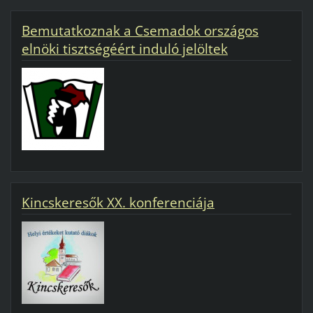
Bemutatkoznak a Csemadok országos
elnöki tisztségéért induló jelöltek
Kincskeresők XX. konferenciája