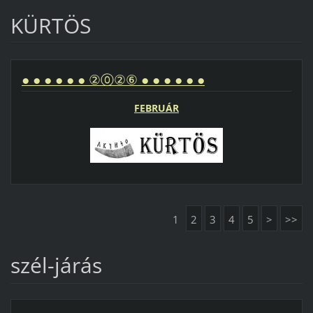
KÜRTÖS
● ● ● ● ● ● ②⓪②⑥ ● ● ● ● ● ●
FEBRUÁR
1
2
3
4
5
>
>>
szél-járás