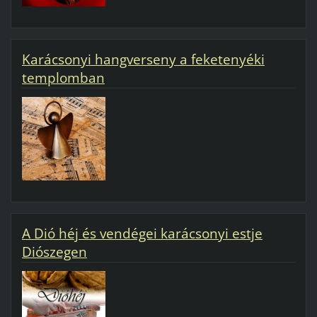
Karácsonyi hangverseny a feketenyéki
templomban
A Dió héj és vendégei karácsonyi estje
Diószegen