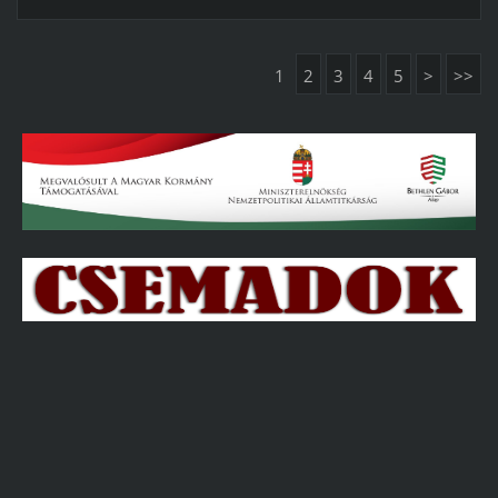
1
2
3
4
5
>
>>