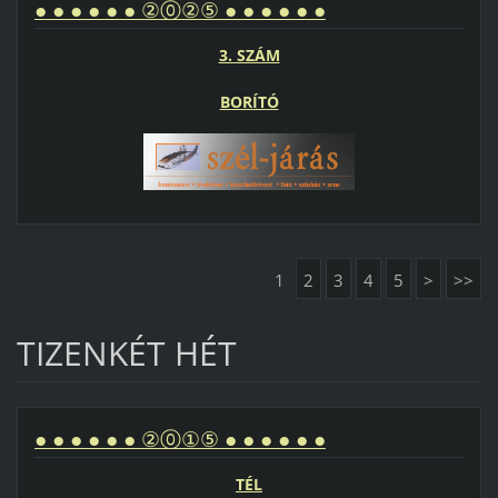
● ● ● ● ● ● ②⓪②⑤ ● ● ● ● ● ●
3. SZÁM
BORÍTÓ
1
2
3
4
5
>
>>
TIZENKÉT HÉT
● ● ● ● ● ● ②⓪①⑤ ● ● ● ● ● ●
TÉL