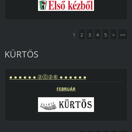
1
2
3
4
5
>
>>
KÜRTÖS
● ● ● ● ● ● ②⓪②⑥ ● ● ● ● ● ●
FEBRUÁR