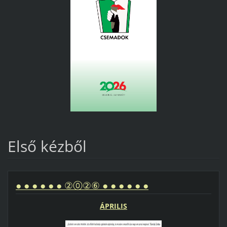
Első kézből
● ● ● ● ● ● ②⓪②⑥ ● ● ● ● ● ●
ÁPRILIS