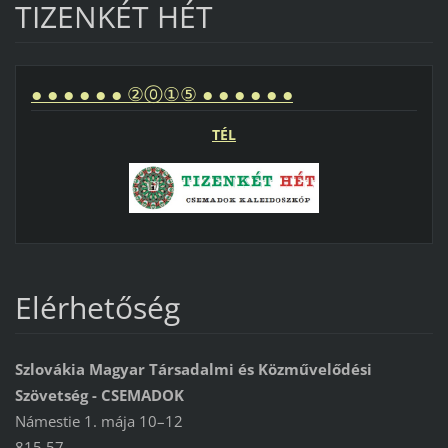
TIZENKÉT HÉT
● ● ● ● ● ● ②⓪①⑤ ● ● ● ● ● ●
TÉL
Elérhetőség
Szlovákia Magyar Társadalmi és Közművelődési
Szövetség - CSEMADOK
Námestie 1. mája 10–12
815 57