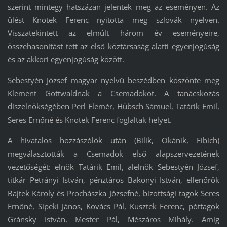
szerint mintegy hatszázan jelentek meg az eseményen. Az
ülést Knotek Ferenc nyitotta meg szlovák nyelven.
Visszatekintett az elmúlt három év eseményeire,
összehasonítást tett az első köztársaság alatti egyenjogúság
és az akkori egyenjogúság között.
Sebestyén József magyar nyelvű beszédben köszönte meg
Klement Gottwaldnak a Csemadokot. A tanácskozás
díszelnökségében Perl Elemér, Hübsch Sámuel, Tatárik Emil,
Seres Ernőné és Knotek Ferenc foglaltak helyet.
A hivatalos hozzászólók után (Bilik, Okánik, Fibich)
megválasztották a Csemadok első alapszervezetének
vezetőségét: elnök Tatárik Emil, alelnök Sebestyén József,
titkár Petrányi István, pénztáros Bakonyi István, ellenőrök
Bajtek Károly és Prochászka Józsefné, bizottsági tagok Seres
Ernőné, Sipeki János, Kovács Pál, Kusztek Ferenc, póttagok
Gránsky István, Mester Pál, Mészáros Mihály. Amíg