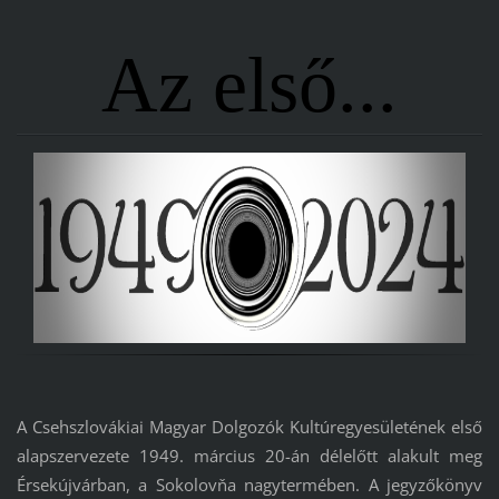
Az első...
A Csehszlovákiai Magyar Dolgozók Kultúregyesületének első
alapszervezete 1949. március 20-án délelőtt alakult meg
Érsekújvárban, a Sokolovňa nagytermében. A jegyzőkönyv