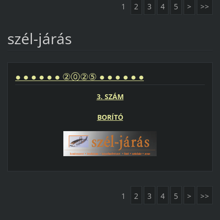
1
2
3
4
5
>
>>
szél-járás
● ● ● ● ● ● ②⓪②⑤ ● ● ● ● ● ●
3. SZÁM
BORÍTÓ
1
2
3
4
5
>
>>