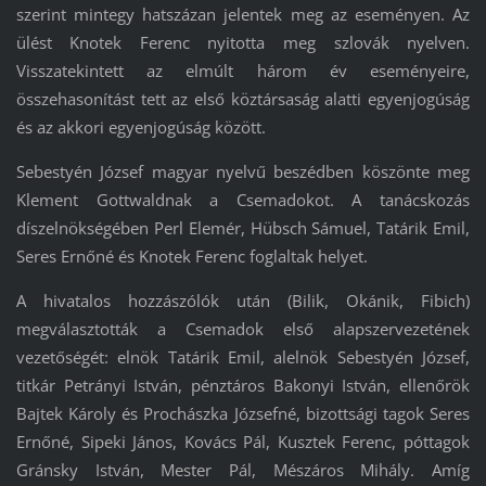
szerint mintegy hatszázan jelentek meg az eseményen. Az
ülést Knotek Ferenc nyitotta meg szlovák nyelven.
Visszatekintett az elmúlt három év eseményeire,
összehasonítást tett az első köztársaság alatti egyenjogúság
és az akkori egyenjogúság között.
Sebestyén József magyar nyelvű beszédben köszönte meg
Klement Gottwaldnak a Csemadokot. A tanácskozás
díszelnökségében Perl Elemér, Hübsch Sámuel, Tatárik Emil,
Seres Ernőné és Knotek Ferenc foglaltak helyet.
A hivatalos hozzászólók után (Bilik, Okánik, Fibich)
megválasztották a Csemadok első alapszervezetének
vezetőségét: elnök Tatárik Emil, alelnök Sebestyén József,
titkár Petrányi István, pénztáros Bakonyi István, ellenőrök
Bajtek Károly és Prochászka Józsefné, bizottsági tagok Seres
Ernőné, Sipeki János, Kovács Pál, Kusztek Ferenc, póttagok
Gránsky István, Mester Pál, Mészáros Mihály. Amíg