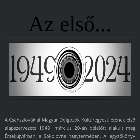
Az első...
A Csehszlovákiai Magyar Dolgozók Kultúregyesületének első
alapszervezete 1949. március 20-án délelőtt alakult meg
Érsekújvárban, a Sokolovňa nagytermében. A jegyzőkönyv