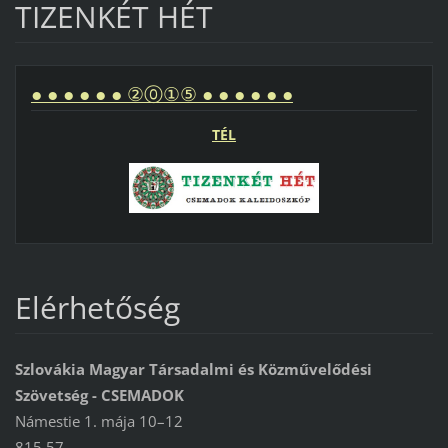
TIZENKÉT HÉT
● ● ● ● ● ● ②⓪①⑤ ● ● ● ● ● ●
TÉL
Elérhetőség
Szlovákia Magyar Társadalmi és Közművelődési
Szövetség - CSEMADOK
Námestie 1. mája 10–12
815 57