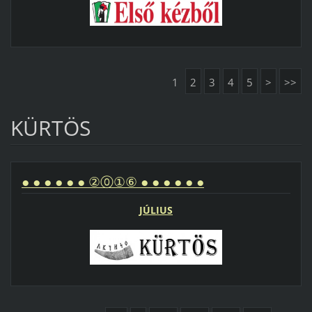
1
2
3
4
5
>
>>
KÜRTÖS
● ● ● ● ● ● ②⓪①⑥ ● ● ● ● ● ●
JÚLIUS