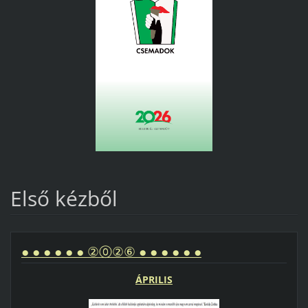
Első kézből
● ● ● ● ● ● ②⓪②⑥ ● ● ● ● ● ●
ÁPRILIS