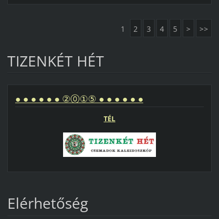
1
2
3
4
5
>
>>
TIZENKÉT HÉT
● ● ● ● ● ● ②⓪①⑤ ● ● ● ● ● ●
TÉL
Elérhetőség