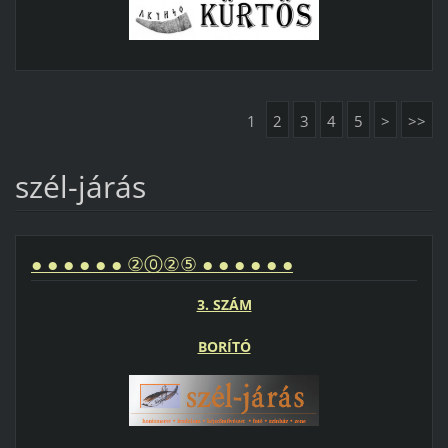
1
2
3
4
5
>
>>
szél-járás
● ● ● ● ● ● ②⓪②⑤ ● ● ● ● ● ●
3. SZÁM
BORÍTÓ