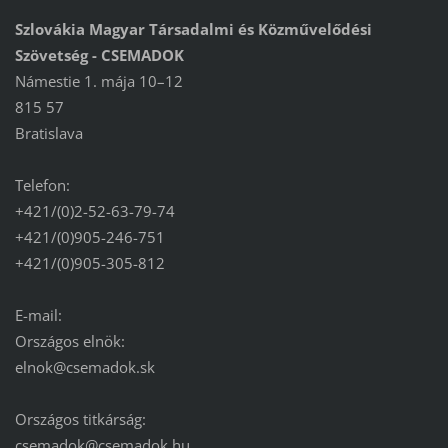
Szlovákia Magyar Társadalmi és Közművelődési
Szövetség - CSEMADOK
Námestie 1. mája 10–12
815 57
Bratislava
Telefon:
+421/(0)2-52-63-79-74
+421/(0)905-246-751
+421/(0)905-305-812
E-mail:
Országos elnök:
elnok@csemadok.sk
Országos titkárság:
csemadok@csemadok.hu