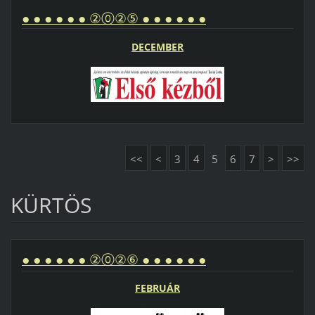
● ● ● ● ● ● ②⓪②⑤ ● ● ● ● ● ●
DECEMBER
<<
<
3
4
5
6
7
>
>>
KÜRTÖS
● ● ● ● ● ● ②⓪②⑥ ● ● ● ● ● ●
FEBRUÁR