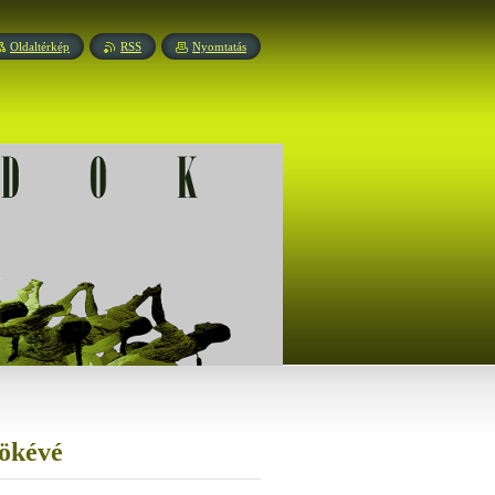
Oldaltérkép
RSS
Nyomtatás
nökévé