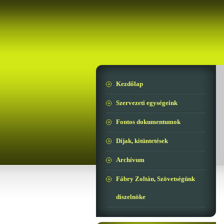
Kezdőlap
Szervezeti egységeink
Fontos dokumentumok
Díjak, kitüntetések
Archívum
Fábry Zoltán, Szövetségünk
díszelnöke