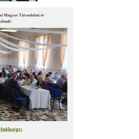
kiai Magyar Társadalmi és
álunk!
elnöksége: