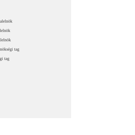
 alelnök
lelnök
alelnök
nökségi tag
gi tag