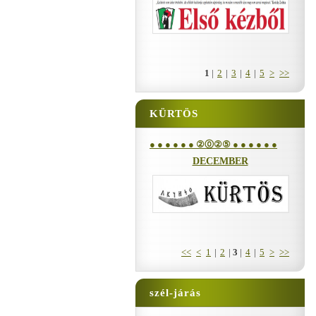
1
|
2
|
3
|
4
|
5
>
>>
KÜRTÖS
● ● ● ● ● ● ②⓪②⑤ ● ● ● ● ● ●
DECEMBER
<<
<
1
|
2
|
3
|
4
|
5
>
>>
szél-járás