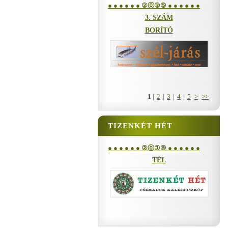
● ● ● ● ● ● ②⓪②⑤ ● ● ● ● ● ●
3. SZÁM
BORÍTÓ
1
|
2
|
3
|
4
|
5
>
>>
TIZENKÉT HÉT
● ● ● ● ● ● ②⓪①⑤ ● ● ● ● ● ●
TÉL