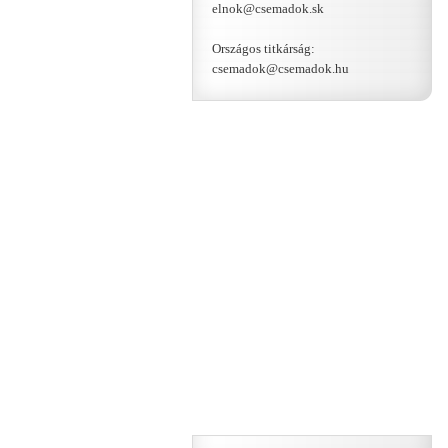
elnok@csemadok.sk
Országos titkárság:
csemadok@csemadok.hu