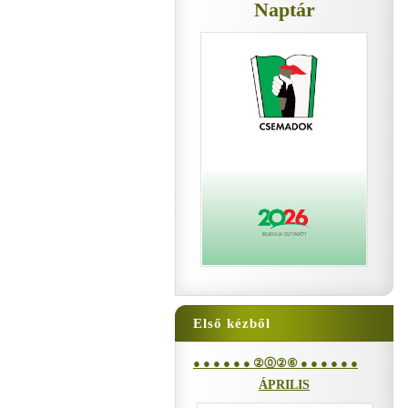
Naptár
Első kézből
● ● ● ● ● ● ②⓪②⑥ ● ● ● ● ● ●
ÁPRILIS