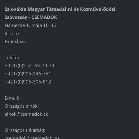
Szlovákia Magyar Társadalmi és Közművelődési
Szövetség - CSEMADOK
Námestie 1. mája 10–12
815 57
Bratislava
Telefon:
+421/(0)2-52-63-79-74
+421/(0)905-246-751
+421/(0)905-305-812
E-mail:
Országos elnök:
elnok@csemadok.sk
Országos titkárság:
csemadok@csemadok.hu