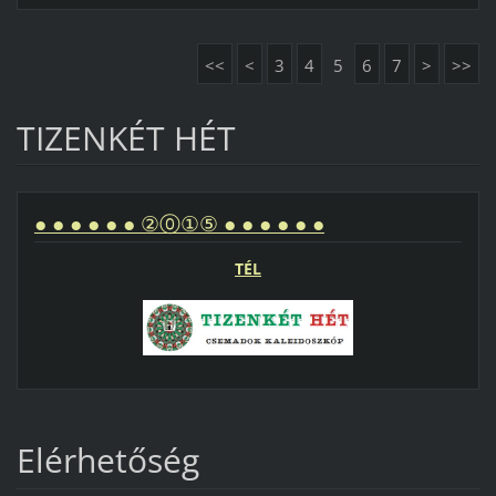
<<
<
3
4
5
6
7
>
>>
TIZENKÉT HÉT
● ● ● ● ● ● ②⓪①⑤ ● ● ● ● ● ●
TÉL
Elérhetőség