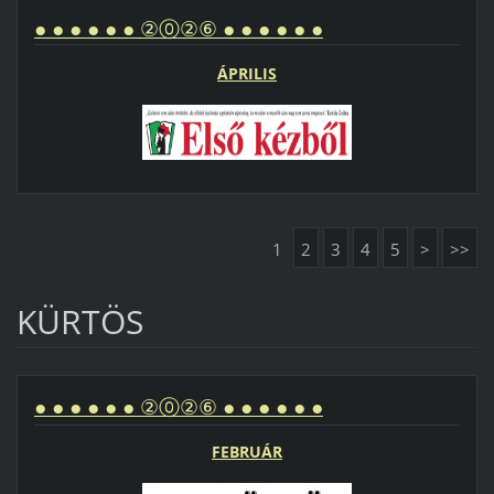
● ● ● ● ● ● ②⓪②⑥ ● ● ● ● ● ●
ÁPRILIS
1
2
3
4
5
>
>>
KÜRTÖS
● ● ● ● ● ● ②⓪②⑥ ● ● ● ● ● ●
FEBRUÁR