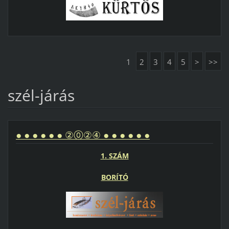
1
2
3
4
5
>
>>
szél-járás
● ● ● ● ● ● ②⓪②④ ● ● ● ● ● ●
1. SZÁM
BORÍTÓ