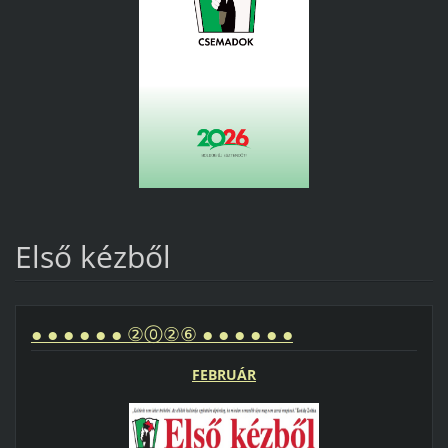
Első kézből
● ● ● ● ● ● ②⓪②⑥ ● ● ● ● ● ●
FEBRUÁR