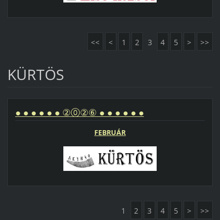
<<
<
1
2
3
4
5
>
>>
KÜRTÖS
● ● ● ● ● ● ②⓪②⑥ ● ● ● ● ● ●
FEBRUÁR
1
2
3
4
5
>
>>