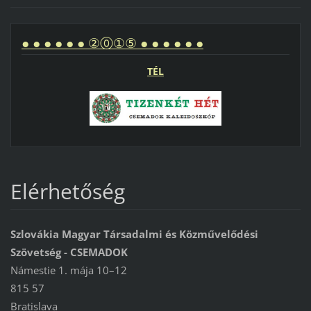
● ● ● ● ● ● ②⓪①⑤ ● ● ● ● ● ●
TÉL
Elérhetőség
Szlovákia Magyar Társadalmi és Közművelődési
Szövetség - CSEMADOK
Námestie 1. mája 10–12
815 57
Bratislava