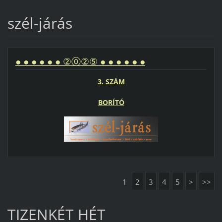
szél-járás
● ● ● ● ● ● ②⓪②⑤ ● ● ● ● ● ●
3. SZÁM
BORÍTÓ
1
2
3
4
5
>
>>
TIZENKÉT HÉT