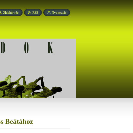
Oldaltérkép
RSS
Nyomtatás
s Beátához