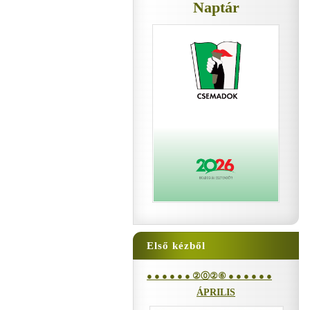
Naptár
Első kézből
● ● ● ● ● ● ②⓪②⑥ ● ● ● ● ● ●
ÁPRILIS