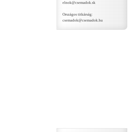
elnok@csemadok.sk
Országos titkárság:
csemadok@csemadok.hu