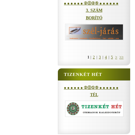
● ● ● ● ● ● ②⓪②⑤ ● ● ● ● ● ●
3. SZÁM
BORÍTÓ
1
|
2
|
3
|
4
|
5
>
>>
TIZENKÉT HÉT
● ● ● ● ● ● ②⓪①⑤ ● ● ● ● ● ●
TÉL