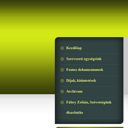
Kezdőlap
Szervezeti egységeink
Fontos dokumentumok
Díjak, kitüntetések
Archívum
Fábry Zoltán, Szövetségünk
díszelnöke