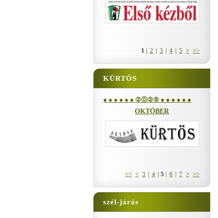
1
|
2
|
3
|
4
|
5
>
>>
KÜRTÖS
● ● ● ● ● ● ②⓪②⑤ ● ● ● ● ● ●
OKTÓBER
<<
<
3
|
4
|
5
|
6
|
7
>
>>
szél-járás