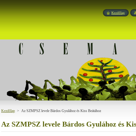
Kezdőlap
Kezdőlap
>
Az SZMPSZ levele Bárdos Gyulához és Kiss Beátához
Az SZMPSZ levele Bárdos Gyulához és Kis