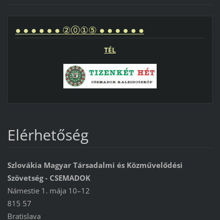
● ● ● ● ● ● ②⓪①⑤ ● ● ● ● ● ●
TÉL
Elérhetőség
Szlovákia Magyar Társadalmi és Közművelődési
Szövetség - CSEMADOK
Námestie 1. mája 10–12
815 57
Bratislava