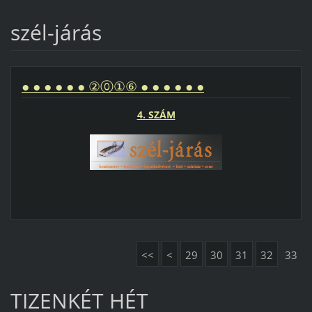
szél-járás
● ● ● ● ● ● ②⓪①⑥ ● ● ● ● ● ●
4. SZÁM
<<
<
29
30
31
32
33
TIZENKÉT HÉT