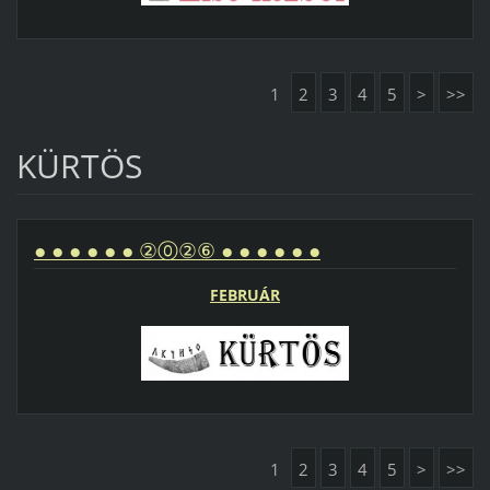
1
2
3
4
5
>
>>
KÜRTÖS
● ● ● ● ● ● ②⓪②⑥ ● ● ● ● ● ●
FEBRUÁR
1
2
3
4
5
>
>>