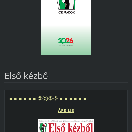
Első kézből
● ● ● ● ● ● ②⓪②⑥ ● ● ● ● ● ●
ÁPRILIS