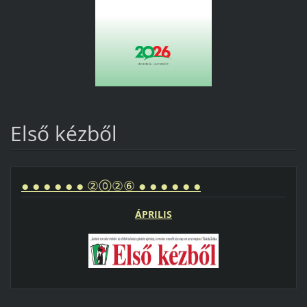
Első kézből
● ● ● ● ● ● ②⓪②⑥ ● ● ● ● ● ●
ÁPRILIS