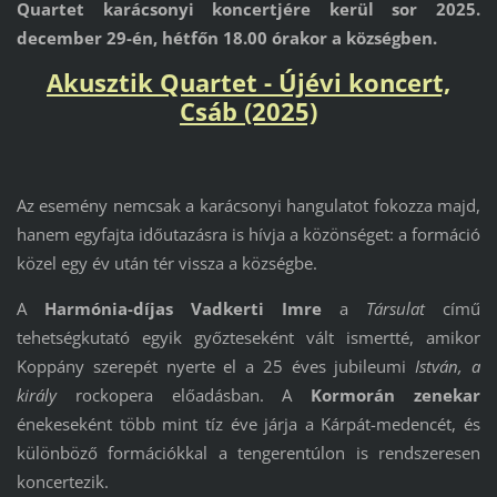
Quartet karácsonyi koncertjére kerül sor 2025.
december 29-én, hétfőn 18.00 órakor a községben.
Akusztik Quartet - Újévi koncert,
Csáb (2025)
Az esemény nemcsak a karácsonyi hangulatot fokozza majd,
hanem egyfajta időutazásra is hívja a közönséget: a formáció
közel egy év után tér vissza a községbe.
A
Harmónia-díjas Vadkerti Imre
a
Társulat
című
tehetségkutató egyik győzteseként vált ismertté, amikor
Koppány szerepét nyerte el a 25 éves jubileumi
István, a
király
rockopera előadásban. A
Kormorán zenekar
énekeseként több mint tíz éve járja a Kárpát-medencét, és
különböző formációkkal a tengerentúlon is rendszeresen
koncertezik.