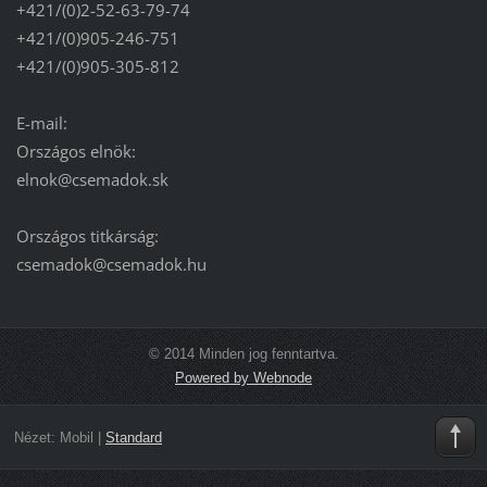
+421/(0)2-52-63-79-74
+421/(0)905-246-751
+421/(0)905-305-812
E-mail:
Országos elnök:
elnok@csemadok.sk
Országos titkárság:
csemadok@csemadok.hu
© 2014 Minden jog fenntartva.
Powered by Webnode
Nézet:
Mobil
|
Standard