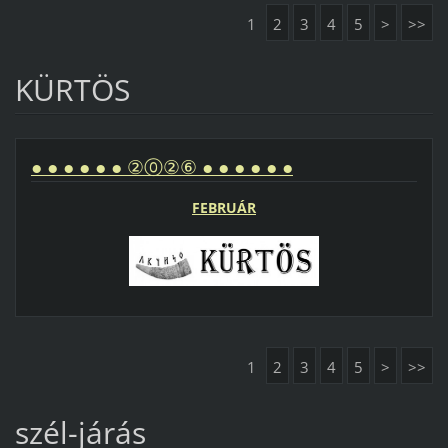
1
2
3
4
5
>
>>
KÜRTÖS
● ● ● ● ● ● ②⓪②⑥ ● ● ● ● ● ●
FEBRUÁR
1
2
3
4
5
>
>>
szél-járás