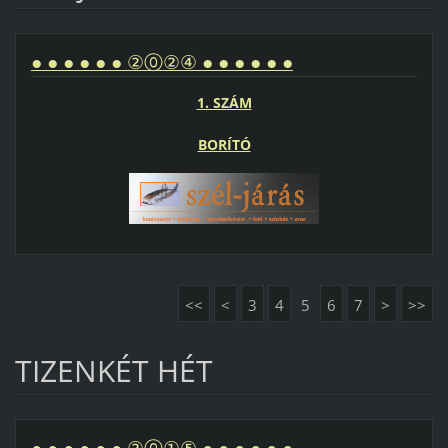
● ● ● ● ● ● ②⓪②④ ● ● ● ● ● ●
1. SZÁM
BORÍTÓ
<<
<
3
4
5
6
7
>
>>
TIZENKÉT HÉT
● ● ● ● ● ● ②⓪①⑤ ● ● ● ● ● ●