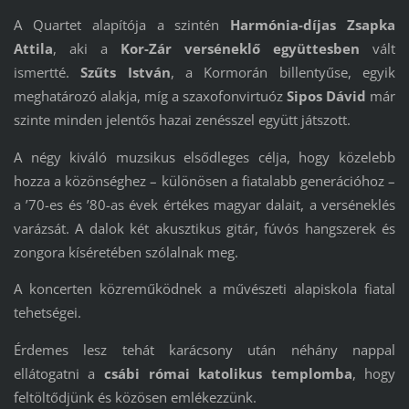
A Quartet alapítója a szintén
Harmónia-díjas Zsapka
Attila
, aki a
Kor-Zár verséneklő együttesben
vált
ismertté.
Szűts István
, a Kormorán billentyűse, egyik
meghatározó alakja, míg a szaxofonvirtuóz
Sipos Dávid
már
szinte minden jelentős hazai zenésszel együtt játszott.
A négy kiváló muzsikus elsődleges célja, hogy közelebb
hozza a közönséghez – különösen a fiatalabb generációhoz –
a ’70-es és ’80-as évek értékes magyar dalait, a verséneklés
varázsát. A dalok két akusztikus gitár, fúvós hangszerek és
zongora kíséretében szólalnak meg.
A koncerten közreműködnek a művészeti alapiskola fiatal
tehetségei.
Érdemes lesz tehát karácsony után néhány nappal
ellátogatni a
csábi római katolikus templomba
, hogy
feltöltődjünk és közösen emlékezzünk.