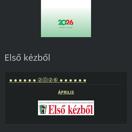
Első kézből
● ● ● ● ● ● ②⓪②⑥ ● ● ● ● ● ●
ÁPRILIS