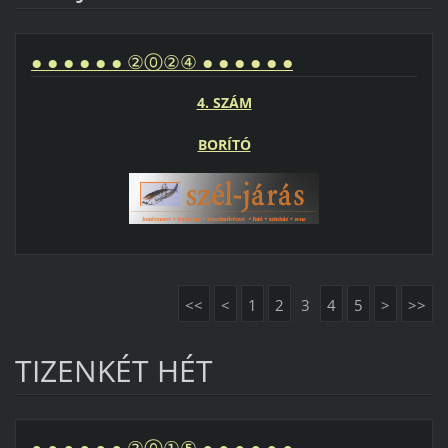
● ● ● ● ● ● ②⓪②④ ● ● ● ● ● ●
4. SZÁM
BORÍTÓ
<<
<
1
2
3
4
5
>
>>
TIZENKÉT HÉT
● ● ● ● ● ● ②⓪①⑤ ● ● ● ● ● ●