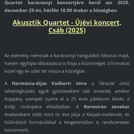
Quartet karácsonyi koncertjére kerül sor 2025.
december 29-én, hétfőn 18.00 órakor a községben.
Akusztik Quartet - Újévi koncert,
Csáb (2025)
Az esemény nemcsak a karácsonyi hangulatot fokozza majd,
hanem egyfajta időutazásra is hívja a közönséget: a formáció
közel egy év után tér vissza a községbe.
A
Harmónia-díjas Vadkerti Imre
a
Társulat
című
tehetségkutató egyik győzteseként vált ismertté, amikor
Koppány szerepét nyerte el a 25 éves jubileumi
István, a
király
rockopera előadásban. A
Kormorán zenekar
énekeseként több mint tíz éve járja a Kárpát-medencét, és
különböző formációkkal a tengerentúlon is rendszeresen
koncertezik.