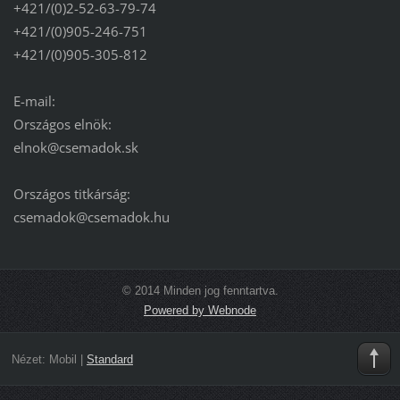
+421/(0)2-52-63-79-74
+421/(0)905-246-751
+421/(0)905-305-812
E-mail:
Országos elnök:
elnok@csemadok.sk
Országos titkárság:
csemadok@csemadok.hu
© 2014 Minden jog fenntartva.
Powered by Webnode
Nézet:
Mobil
|
Standard