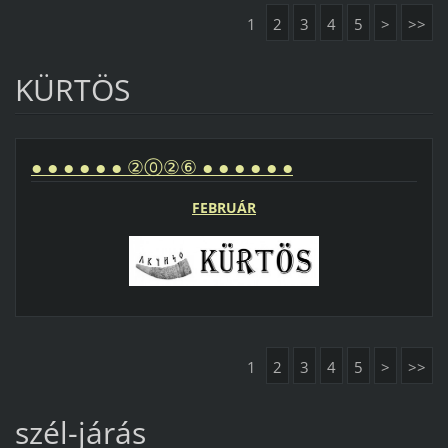
1
2
3
4
5
>
>>
KÜRTÖS
● ● ● ● ● ● ②⓪②⑥ ● ● ● ● ● ●
FEBRUÁR
1
2
3
4
5
>
>>
szél-járás