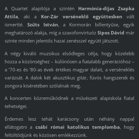
A Quartet alapítója a szintén
Harmónia-díjas Zsapka
Attila
, aki a
Kor-Zár verséneklő együttesben
vált
ismertté.
Szűts István
, a Kormorán billentyűse, egyik
meghatározó alakja, míg a szaxofonvirtuóz
Sipos Dávid
már
szinte minden jelentős hazai zenésszel együtt játszott.
A négy kiváló muzsikus elsődleges célja, hogy közelebb
hozza a közönséghez – különösen a fiatalabb generációhoz –
a ’70-es és ’80-as évek értékes magyar dalait, a verséneklés
varázsát. A dalok két akusztikus gitár, fúvós hangszerek és
zongora kíséretében szólalnak meg.
A koncerten közreműködnek a művészeti alapiskola fiatal
tehetségei.
Érdemes lesz tehát karácsony után néhány nappal
ellátogatni a
csábi római katolikus templomba
, hogy
feltöltődjünk és közösen emlékezzünk.