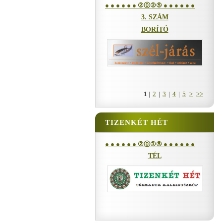
● ● ● ● ● ● ②⓪②⑤ ● ● ● ● ● ●
3. SZÁM
BORÍTÓ
1
|
2
|
3
|
4
|
5
>
>>
TIZENKÉT HÉT
● ● ● ● ● ● ②⓪①⑤ ● ● ● ● ● ●
TÉL