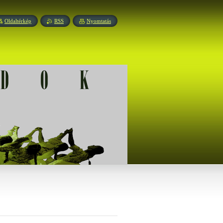
Oldaltérkép
RSS
Nyomtatás