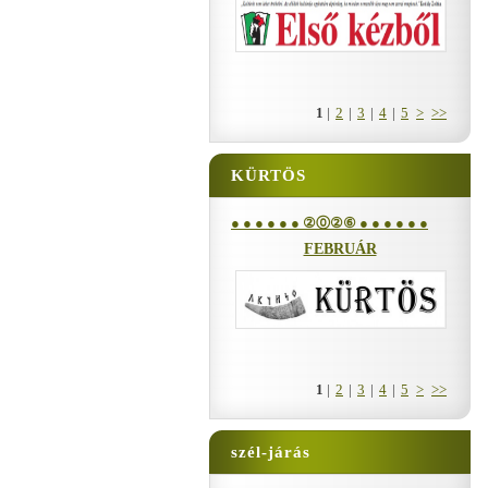
1
|
2
|
3
|
4
|
5
>
>>
KÜRTÖS
● ● ● ● ● ● ②⓪②⑥ ● ● ● ● ● ●
FEBRUÁR
1
|
2
|
3
|
4
|
5
>
>>
szél-járás