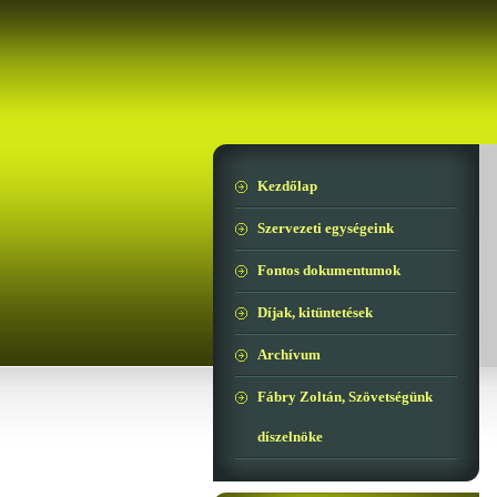
Kezdőlap
Szervezeti egységeink
Fontos dokumentumok
Díjak, kitüntetések
Archívum
Fábry Zoltán, Szövetségünk
díszelnöke