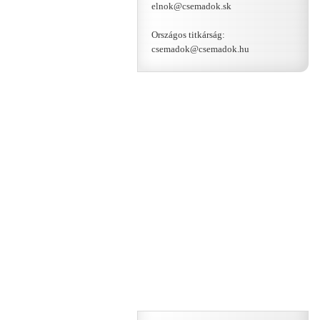
elnok@csemadok.sk
Országos titkárság:
csemadok@csemadok.hu