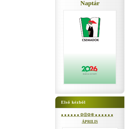
Naptár
Első kézből
● ● ● ● ● ● ②⓪②⑥ ● ● ● ● ● ●
ÁPRILIS