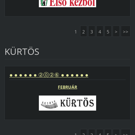
1
2
3
4
5
>
>>
KÜRTÖS
● ● ● ● ● ● ②⓪②⑥ ● ● ● ● ● ●
FEBRUÁR