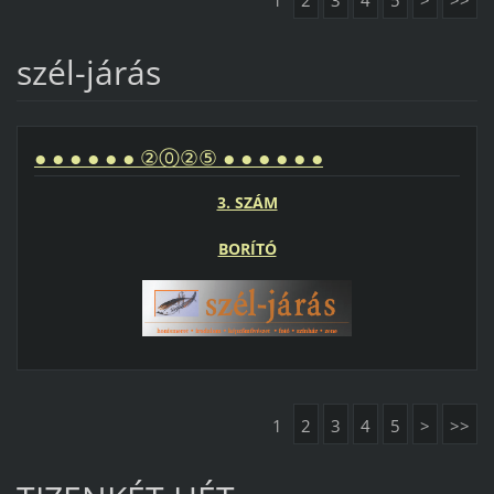
1
2
3
4
5
>
>>
szél-járás
● ● ● ● ● ● ②⓪②⑤ ● ● ● ● ● ●
3. SZÁM
BORÍTÓ
1
2
3
4
5
>
>>