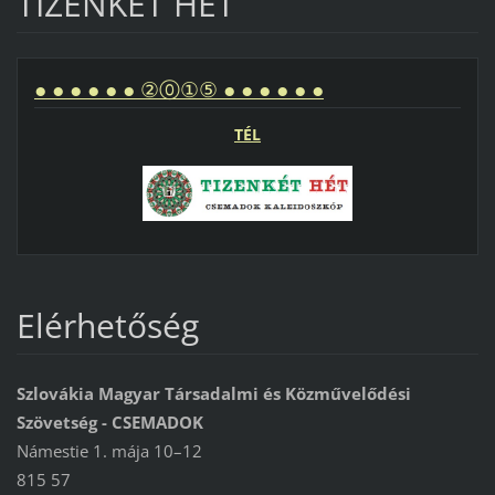
TIZENKÉT HÉT
● ● ● ● ● ● ②⓪①⑤ ● ● ● ● ● ●
TÉL
Elérhetőség
Szlovákia Magyar Társadalmi és Közművelődési
Szövetség - CSEMADOK
Námestie 1. mája 10–12
815 57