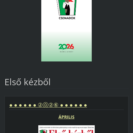
Első kézből
● ● ● ● ● ● ②⓪②⑥ ● ● ● ● ● ●
ÁPRILIS