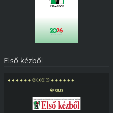
Első kézből
● ● ● ● ● ● ②⓪②⑥ ● ● ● ● ● ●
ÁPRILIS