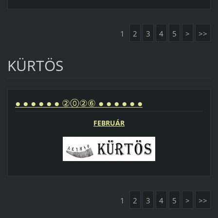
1
2
3
4
5
>
>>
KÜRTÖS
● ● ● ● ● ● ②⓪②⑥ ● ● ● ● ● ●
FEBRUÁR
1
2
3
4
5
>
>>