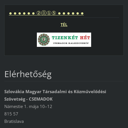
● ● ● ● ● ● ②⓪①⑤ ● ● ● ● ● ●
TÉL
Elérhetőség
Szlovákia Magyar Társadalmi és Közművelődési
Szövetség - CSEMADOK
Námestie 1. mája 10–12
815 57
Bratislava