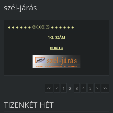
szél-járás
● ● ● ● ● ● ②⓪②⑤ ● ● ● ● ● ●
1-2. SZÁM
BORÍTÓ
<<
<
1
2
3
4
5
>
>>
TIZENKÉT HÉT