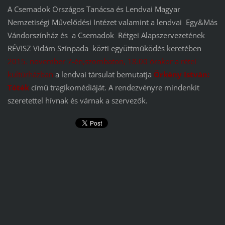
A Csemadok Országos Tanácsa és Lendvai Magyar
Nemzetiségi Művelődési Intézet valamint a lendvai Egy&Más
Vándorszínház és a Csemadok Rétgei Alapszervezetének
RÉVISZ Vidám Színpada közti együttműködés keretében
2015. november 7-én,szombaton, 18.00 órakor a rétei
kultúrházban
a lendvai társulat bemutatja
Örkény István:
Tóték
című tragikomédiáját. A rendezvényre mindenkit
szeretettel hívnak és várnak a szervezők.