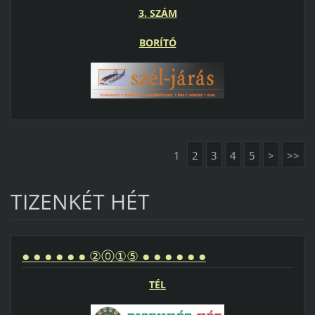
3. SZÁM
BORÍTÓ
1
2
3
4
5
>
>>
TIZENKÉT HÉT
● ● ● ● ● ● ②⓪①⑤ ● ● ● ● ● ●
TÉL