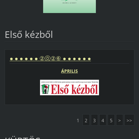
Első kézből
● ● ● ● ● ● ②⓪②⑥ ● ● ● ● ● ●
ÁPRILIS
1
2
3
4
5
>
>>