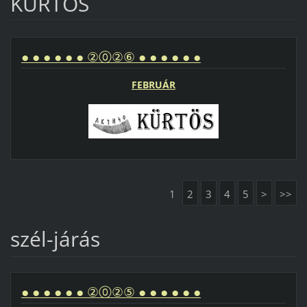
KÜRTÖS
● ● ● ● ● ● ②⓪②⑥ ● ● ● ● ● ●
FEBRUÁR
1
2
3
4
5
>
>>
szél-járás
● ● ● ● ● ● ②⓪②⑤ ● ● ● ● ● ●