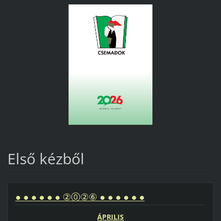
Első kézből
● ● ● ● ● ● ②⓪②⑥ ● ● ● ● ● ●
ÁPRILIS