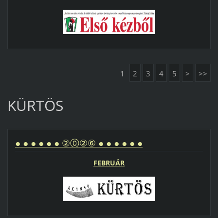
1
2
3
4
5
>
>>
KÜRTÖS
● ● ● ● ● ● ②⓪②⑥ ● ● ● ● ● ●
FEBRUÁR