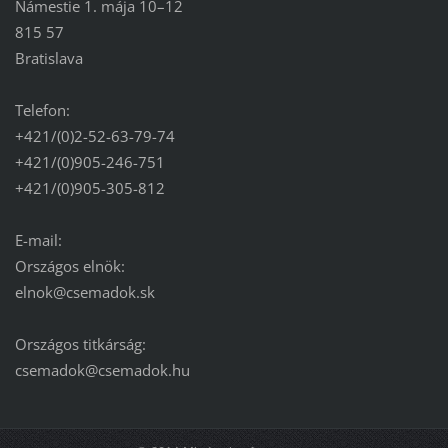
Námestie 1. mája 10–12
815 57
Bratislava
Telefon:
+421/(0)2-52-63-79-74
+421/(0)905-246-751
+421/(0)905-305-812
E-mail:
Országos elnök:
elnok@csemadok.sk
Országos titkárság:
csemadok@csemadok.hu