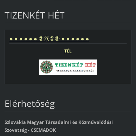
TIZENKÉT HÉT
● ● ● ● ● ● ②⓪①⑤ ● ● ● ● ● ●
TÉL
Elérhetőség
Szlovákia Magyar Társadalmi és Közművelődési
Szövetség - CSEMADOK