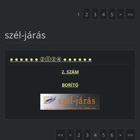
1
2
3
4
5
>
>>
szél-járás
● ● ● ● ● ● ②⓪②④ ● ● ● ● ● ●
2. SZÁM
BORÍTÓ
<<
<
2
3
4
5
6
>
>>