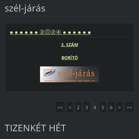
szél-járás
● ● ● ● ● ● ②⓪②④ ● ● ● ● ● ●
2. SZÁM
BORÍTÓ
<<
<
2
3
4
5
6
>
>>
TIZENKÉT HÉT