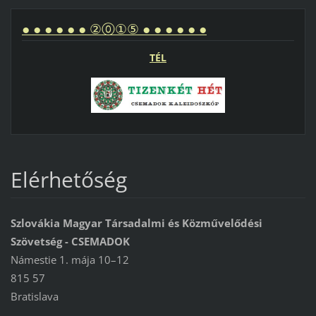
● ● ● ● ● ● ②⓪①⑤ ● ● ● ● ● ●
TÉL
Elérhetőség
Szlovákia Magyar Társadalmi és Közművelődési
Szövetség - CSEMADOK
Námestie 1. mája 10–12
815 57
Bratislava