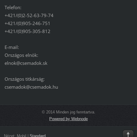
Telefon:
+421/(0)2-52-63-79-74
+421/(0)905-246-751
+421/(0)905-305-812
E-mail:
Országos elnök:
elnok@csemadok.sk
Országos titkárság:
csemadok@csemadok.hu
© 2014 Minden jog fenntartva.
Powered by Webnode
Nézet:
Mobil
|
Standard