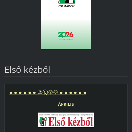
Első kézből
● ● ● ● ● ● ②⓪②⑥ ● ● ● ● ● ●
ÁPRILIS