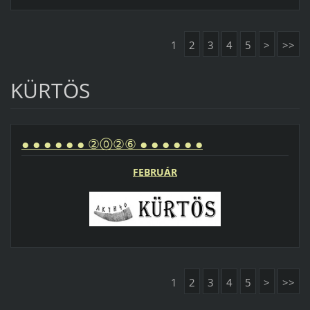
1
2
3
4
5
>
>>
KÜRTÖS
● ● ● ● ● ● ②⓪②⑥ ● ● ● ● ● ●
FEBRUÁR
1
2
3
4
5
>
>>