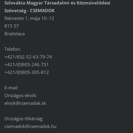
Szlovákia Magyar Társadalmi és Közművelődési
Szövetség - CSEMADOK
Námestie 1. mája 10–12
815 57
Bratislava
Telefon:
+421/(0)2-52-63-79-74
+421/(0)905-246-751
+421/(0)905-305-812
E-mail:
Országos elnök:
elnok@csemadok.sk
Országos titkárság:
csemadok@csemadok.hu