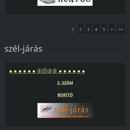
1
2
3
4
5
>
>>
szél-járás
● ● ● ● ● ● ②⓪②⑤ ● ● ● ● ● ●
3. SZÁM
BORÍTÓ