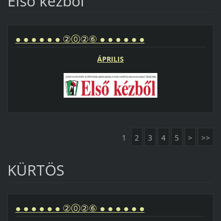
Első kézből
● ● ● ● ● ● ②⓪②⑥ ● ● ● ● ● ●
ÁPRILIS
1
2
3
4
5
>
>>
KÜRTÖS
● ● ● ● ● ● ②⓪②⑥ ● ● ● ● ● ●