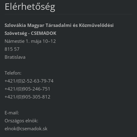
Elérhetőség
Szlovákia Magyar Társadalmi és Közművelődési
Szövetség - CSEMADOK
Námestie 1. mája 10–12
815 57
Bratislava
Telefon:
+421/(0)2-52-63-79-74
+421/(0)905-246-751
+421/(0)905-305-812
E-mail:
Országos elnök:
elnok@csemadok.sk