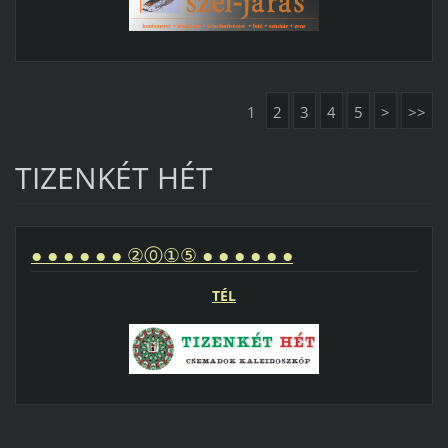
1
2
3
4
5
>
>>
TIZENKÉT HÉT
● ● ● ● ● ● ②⓪①⑤ ● ● ● ● ● ●
TÉL