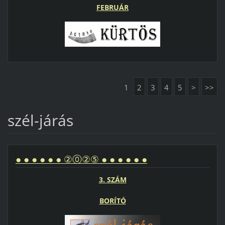
FEBRUÁR
1
2
3
4
5
>
>>
szél-járás
● ● ● ● ● ● ②⓪②⑤ ● ● ● ● ● ●
3. SZÁM
BORÍTÓ