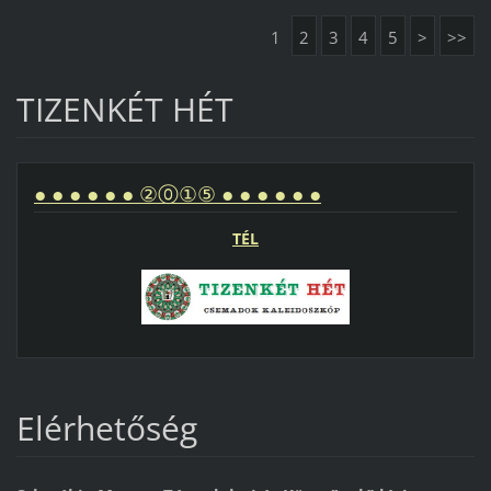
1
2
3
4
5
>
>>
TIZENKÉT HÉT
● ● ● ● ● ● ②⓪①⑤ ● ● ● ● ● ●
TÉL
Elérhetőség