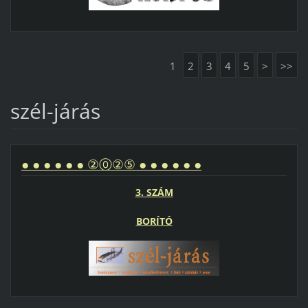
1
2
3
4
5
>
>>
szél-járás
● ● ● ● ● ● ②⓪②⑤ ● ● ● ● ● ●
3. SZÁM
BORÍTÓ