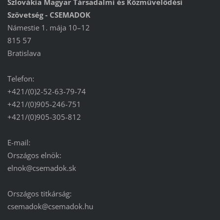
Szlovákia Magyar Társadalmi és Közművelődési
Szövetség - CSEMADOK
Námestie 1. mája 10–12
815 57
Bratislava
Telefon:
+421/(0)2-52-63-79-74
+421/(0)905-246-751
+421/(0)905-305-812
E-mail:
Országos elnök:
elnok@csemadok.sk
Országos titkárság:
csemadok@csemadok.hu