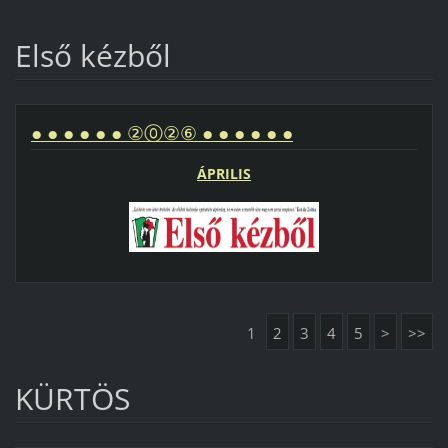
Első kézből
● ● ● ● ● ● ②⓪②⑥ ● ● ● ● ● ●
ÁPRILIS
1
2
3
4
5
>
>>
KÜRTÖS