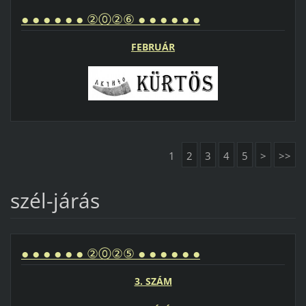
● ● ● ● ● ● ②⓪②⑥ ● ● ● ● ● ●
FEBRUÁR
1
2
3
4
5
>
>>
szél-járás
● ● ● ● ● ● ②⓪②⑤ ● ● ● ● ● ●
3. SZÁM