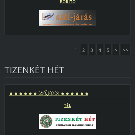
BORÍTÓ
1
2
3
4
5
>
>>
TIZENKÉT HÉT
● ● ● ● ● ● ②⓪①⑤ ● ● ● ● ● ●
TÉL