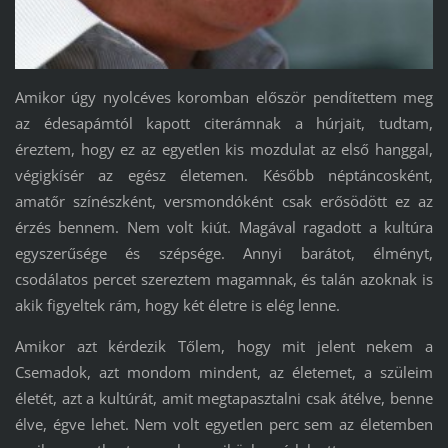
Amikor úgy nyolcéves koromban először pendítettem meg
az édesapámtól kapott citerámnak a húrjait, tudtam,
éreztem, hogy ez az egyetlen kis mozdulat az első hanggal,
végigkísér az egész életemen. Később néptáncosként,
amatőr színészként, versmondóként csak erősödött ez az
érzés bennem. Nem volt kiút. Magával ragadott a kultúra
egyszerűsége és szépsége. Annyi barátot, élményt,
csodálatos percet szereztem magamnak, és talán azoknak is
akik figyeltek rám, hogy két életre is elég lenne.
Amikor azt kérdezik Tőlem, hogy mit jelent nekem a
Csemadok, azt mondom mindent, az életemet, a szüleim
életét, azt a kultúrát, amit megtapasztalni csak átélve, benne
élve, égve lehet. Nem volt egyetlen perc sem az életemben