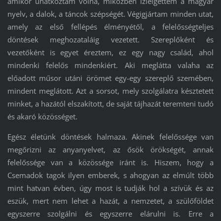
amikor unatkoztam volna, miközben ízlelgettem a magyar
nyelv, a dalok, a táncok szépségét. Végigjártam minden utat,
amely az első fellépés élményétől, a felelősségteljes
döntések meghozataláig vezetett. Szereplőként és
vezetőként is egyet éreztem, ez egy nagy család, ahol
mindenki felelős mindenkiért. Aki meglátta valaha az
előadott műsor utáni örömet egy-egy szereplő szemében,
mindent meglátott. Azt a sorsot, mely szolgálatra késztetett
minket, a hazától elszakított, de saját tájhazát teremteni tudó
és akaró közösséget.
Egész életünk döntések halmaza. Akinek felelőssége van
megőrizni az anyanyelvet, az ősök örökségét, annak
felelőssége van a közössége iránt is. Hiszem, hogy a
Csemadok tagok ilyen emberek, s ahogyan az elmúlt több
mint hatvan évben, úgy most is tudják hol a szívük és az
eszük, mert nem lehet a hazát, a nemzetet, a szülőföldet
egyszerre szolgálni és egyszerre elárulni is. Erre a