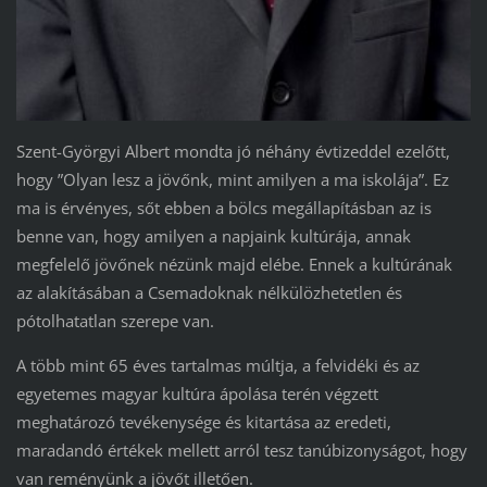
Szent-Györgyi Albert mondta jó néhány évtizeddel ezelőtt,
hogy ”Olyan lesz a jövőnk, mint amilyen a ma iskolája”. Ez
ma is érvényes, sőt ebben a bölcs megállapításban az is
benne van, hogy amilyen a napjaink kultúrája, annak
megfelelő jövőnek nézünk majd elébe. Ennek a kultúrának
az alakításában a Csemadoknak nélkülözhetetlen és
pótolhatatlan szerepe van.
A több mint 65 éves tartalmas múltja, a felvidéki és az
egyetemes magyar kultúra ápolása terén végzett
meghatározó tevékenysége és kitartása az eredeti,
maradandó értékek mellett arról tesz tanúbizonyságot, hogy
van reményünk a jövőt illetően.