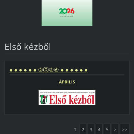
Első kézből
● ● ● ● ● ● ②⓪②⑥ ● ● ● ● ● ●
ÁPRILIS
1
2
3
4
5
>
>>