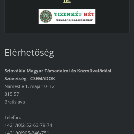
TÉL
Elérhetőség
Szlovákia Magyar Társadalmi és Közművelődési
Szövetség - CSEMADOK
Námestie 1. mája 10–12
815 57
Bratislava
Telefon:
+421/(0)2-52-63-79-74
+421/(0)905-246-751