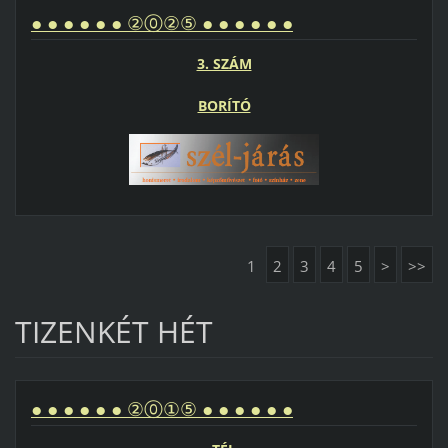
● ● ● ● ● ● ②⓪②⑤ ● ● ● ● ● ●
3. SZÁM
BORÍTÓ
1
2
3
4
5
>
>>
TIZENKÉT HÉT
● ● ● ● ● ● ②⓪①⑤ ● ● ● ● ● ●