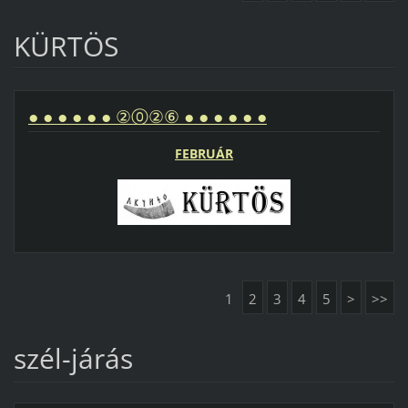
KÜRTÖS
● ● ● ● ● ● ②⓪②⑥ ● ● ● ● ● ●
FEBRUÁR
1
2
3
4
5
>
>>
szél-járás