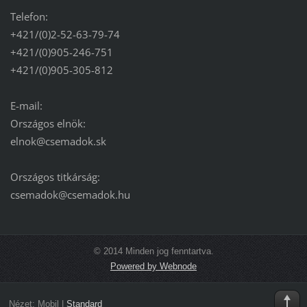
Telefon:
+421/(0)2-52-63-79-74
+421/(0)905-246-751
+421/(0)905-305-812
E-mail:
Országos elnök:
elnok@csemadok.sk
Országos titkárság:
csemadok@csemadok.hu
© 2014 Minden jog fenntartva.
Powered by Webnode
Nézet:
Mobil
|
Standard