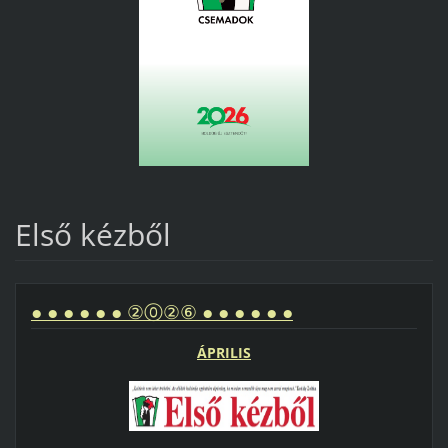
Első kézből
● ● ● ● ● ● ②⓪②⑥ ● ● ● ● ● ●
ÁPRILIS