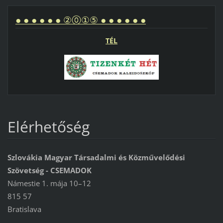
● ● ● ● ● ● ②⓪①⑤ ● ● ● ● ● ●
TÉL
Elérhetőség
Szlovákia Magyar Társadalmi és Közművelődési
Szövetség - CSEMADOK
Námestie 1. mája 10–12
815 57
Bratislava