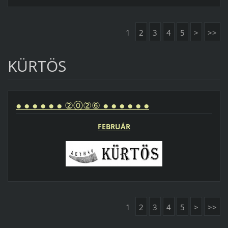
1
2
3
4
5
>
>>
KÜRTÖS
● ● ● ● ● ● ②⓪②⑥ ● ● ● ● ● ●
FEBRUÁR
1
2
3
4
5
>
>>