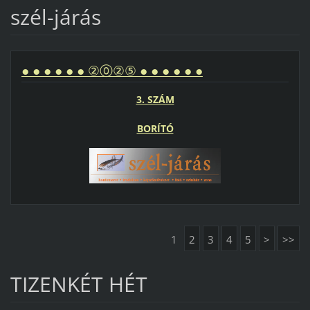
szél-járás
● ● ● ● ● ● ②⓪②⑤ ● ● ● ● ● ●
3. SZÁM
BORÍTÓ
1
2
3
4
5
>
>>
TIZENKÉT HÉT