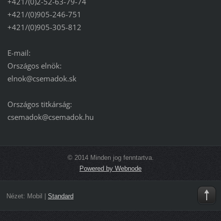
+421/(0)2-52-63-79-74
+421/(0)905-246-751
+421/(0)905-305-812
E-mail:
Országos elnök:
elnok@csemadok.sk
Országos titkárság:
csemadok@csemadok.hu
© 2014 Minden jog fenntartva.
Powered by Webnode
Nézet:
Mobil
|
Standard