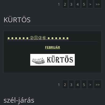
1
2
3
4
5
>
>>
KÜRTÖS
● ● ● ● ● ● ②⓪②⑥ ● ● ● ● ● ●
FEBRUÁR
1
2
3
4
5
>
>>
szél-járás