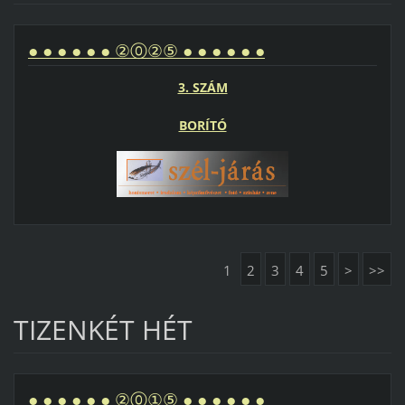
● ● ● ● ● ● ②⓪②⑤ ● ● ● ● ● ●
3. SZÁM
BORÍTÓ
1
2
3
4
5
>
>>
TIZENKÉT HÉT
● ● ● ● ● ● ②⓪①⑤ ● ● ● ● ● ●