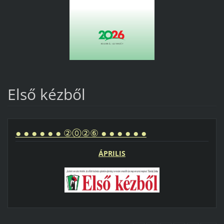
Első kézből
● ● ● ● ● ● ②⓪②⑥ ● ● ● ● ● ●
ÁPRILIS