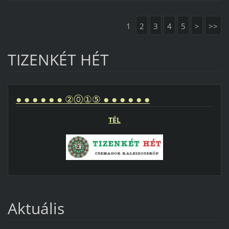
1
2
3
4
5
>
>>
TIZENKÉT HÉT
● ● ● ● ● ● ②⓪①⑤ ● ● ● ● ● ●
TÉL
Aktuális