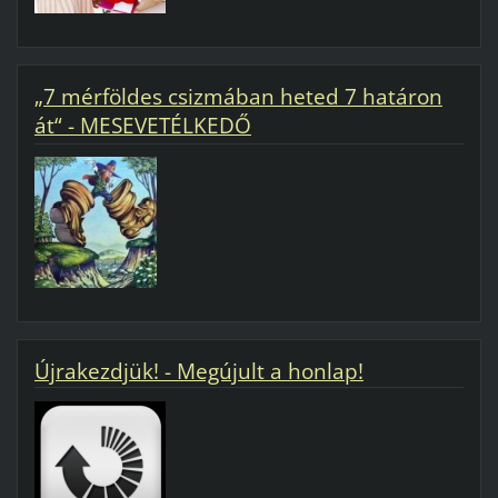
„7 mérföldes csizmában heted 7 határon
át“ - MESEVETÉLKEDŐ
Újrakezdjük! - Megújult a honlap!