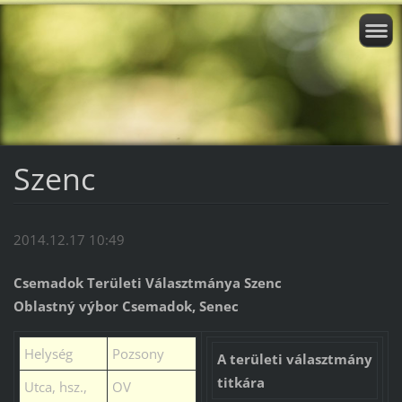
Szenc
2014.12.17 10:49
Csemadok Területi Választmánya Szenc
Oblastný výbor Csemadok, Senec
Helység
Pozsony
A területi választmány
titkára
Utca, hsz.,
OV