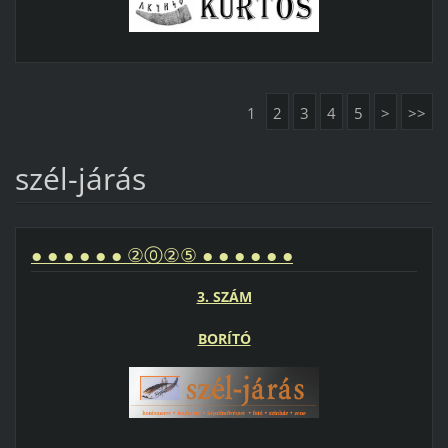
1
2
3
4
5
>
>>
szél-járás
● ● ● ● ● ● ②⓪②⑤ ● ● ● ● ● ●
3. SZÁM
BORÍTÓ