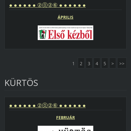
● ● ● ● ● ● ②⓪②⑥ ● ● ● ● ● ●
ÁPRILIS
1
2
3
4
5
>
>>
KÜRTÖS
● ● ● ● ● ● ②⓪②⑥ ● ● ● ● ● ●
FEBRUÁR