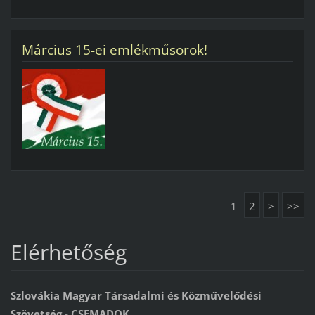
Március 15-ei emlékműsorok!
1
2
>
>>
Elérhetőség
Szlovákia Magyar Társadalmi és Közművelődési
Szövetség - CSEMADOK