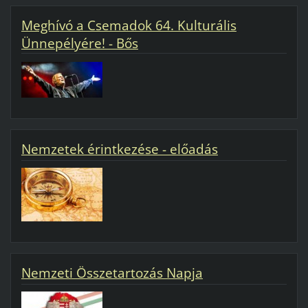
Meghívó a Csemadok 64. Kulturális
Ünnepélyére! - Bős
Nemzetek érintkezése - előadás
Nemzeti Összetartozás Napja