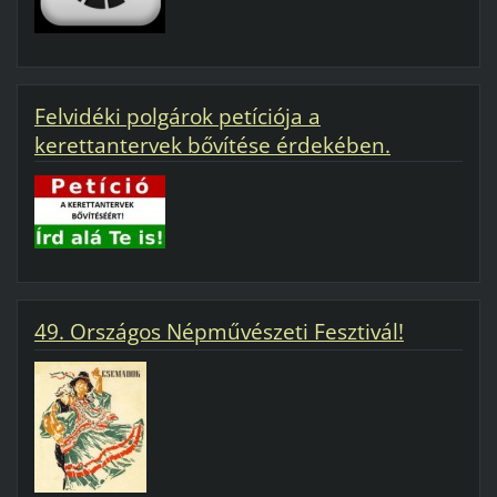
Felvidéki polgárok petíciója a
kerettantervek bővítése érdekében.
49. Országos Népművészeti Fesztivál!