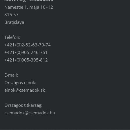
Námestie 1. mája 10–12
815 57
Bratislava
Telefon:
+421/(0)2-52-63-79-74
+421/(0)905-246-751
+421/(0)905-305-812
E-mail:
Országos elnök:
elnok@csemadok.sk
Országos titkárság:
csemadok@csemadok.hu