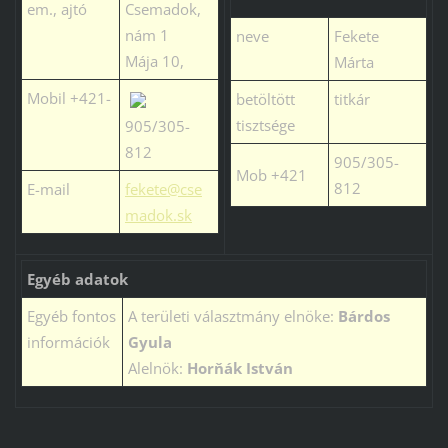
em., ajtó
Csemadok,
nám 1
neve
Fekete
Mája 10,
Márta
Mobil +421-
betöltött
titkár
tisztsége
905/305-
812
905/305-
Mob +421
812
E-mail
fekete@cse
madok.sk
Egyéb adatok
Egyéb fontos
A területi választmány elnöke:
Bárdos
információk
Gyula
Alelnök:
Horňák István