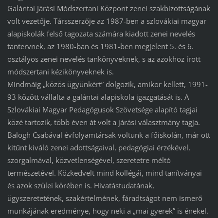
Galántai Járási Módszertani Központ zenei szakbizottságának
volt vezetője. Társszerzője az 1987-ben a szlovákiai magyar
alapiskolák felső tagozata számára kiadott zenei nevelés
tantervnek, az 1980-ban és 1981-ben megjelent 5. és 6.
osztályos zenei nevelés tankönyveknek, s az azokhoz írott
módszertani kézikönyveknek is.
Mindmáig „közös ügyünkért” dolgozik, amikor kellett, 1991-
93 között vállalta a galántai alapiskola igazgatását is. A
Szlovákiai Magyar Pedagógusok Szövetsége alapító tagjai
közé tartozik, több éven át volt a járási választmány tagja.
Balogh Csabával évfolyamtársak voltunk a főiskolán, már ott
kitűnt kiváló zenei adottságaival, pedagógiai érzékével,
szorgalmával, közvetlenségével, szeretetre méltó
természetével. Közkedvelt mind kollégái, mind tanítványai
és azok szülei körében is. Hivatástudatának,
ügyszeretetének, szakértelmének, fáradtságot nem ismerő
munkájának eredménye, hogy neki a „mai gyerek” is énekel.