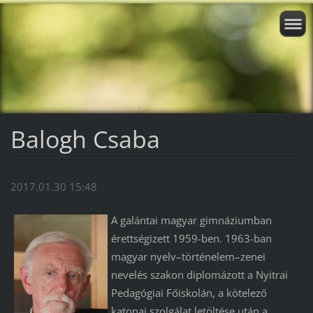
Balogh Csaba
2017.01.30 15:48
A galántai magyar gimnáziumban
érettségizett 1959-ben. 1963-ban
magyar nyelv–történelem–zenei
nevelés szakon diplomázott a Nyitrai
Pedagógiai Főiskolán, a kötelező
katonai szolgálat letöltése után a