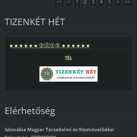
<<
<
1
2
3
4
5
>
>>
TIZENKÉT HÉT
● ● ● ● ● ● ②⓪①⑤ ● ● ● ● ● ●
TÉL
Elérhetőség
Szlovákia Magyar Társadalmi és Közművelődési