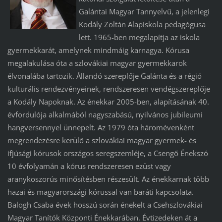
Galántai Magyar Tannyelvű, a jelenlegi
Kodály Zoltán Alapiskola pedagógusa
lett. 1965-ben megalapítja az iskola
gyermekkarát, amelynek mindmáig karnagya. Kórusa
megalakulása óta a szlovákiai magyar gyermekkarok
élvonalába tartozik. Állandó szereplője Galánta és a régió
kulturális rendezvényeinek, rendszeresen vendégszereplője
a Kodály Napoknak. Az énekkar 2005-ben, alapításának 40.
évfordulója alkalmából nagyszabású, nyilvános jubileumi
hangversennyel ünnepelt. Az 1979 óta háromévenként
megrendezésre kerülő a szlovákiai magyar gyermek- és
ifjúsági kórusok országos seregszemléje, a Csengő Énekszó
10 évfolyamán a kórus rendszeresen ezüst vagy
aranykoszorús minősítésben részesült. Az énekkarnak több
hazai és magyarországi kórussal van baráti kapcsolata.
Balogh Csaba évek hosszú során énekelt a Csehszlovákiai
Magyar Tanítók Központi Énekkarában. Évtizedeken át a