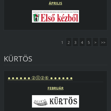
ÁPRILIS
1
2
3
4
5
>
>>
KÜRTÖS
● ● ● ● ● ● ②⓪②⑥ ● ● ● ● ● ●
FEBRUÁR