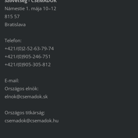
Szövetség - CSEMADOK
Námestie 1. mája 10–12
815 57
Bratislava
Telefon:
+421/(0)2-52-63-79-74
+421/(0)905-246-751
+421/(0)905-305-812
E-mail:
Országos elnök:
elnok@csemadok.sk
Országos titkárság:
csemadok@csemadok.hu