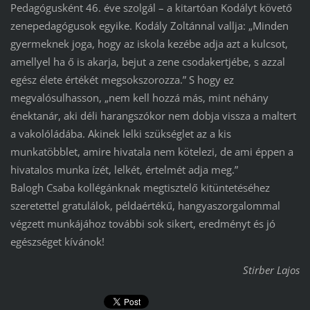
Pedagógusként 46. éve szolgál – a kitartóan Kodályt követő
zenepedagógusok egyike. Kodály Zoltánnal vallja: „Minden
gyermeknek joga, hogy az iskola kezébe adja azt a kulcsot,
amellyel ha ő is akarja, bejut a zene csodakertjébe, s azzal
egész élete értékét megsokszorozza.” S hogy ez
megvalósulhasson, „nem kell hozzá más, mint néhány
énektanár, aki déli harangszókor nem dobja vissza a maltert
a vakolóládába. Akinek lelki szükséglet az a kis
munkatöbblet, amire hivatala nem kötelezi, de ami éppen a
hivatalos munka ízét, lelkét, értelmét adja meg.”
Balogh Csaba kollégánknak megtisztelő kitüntetéséhez
szeretettel gratulálok, példaértékű, hangyaszorgalommal
végzett munkájához további sok sikert, eredményt és jó
egészséget kívánok!
Stirber Lajos