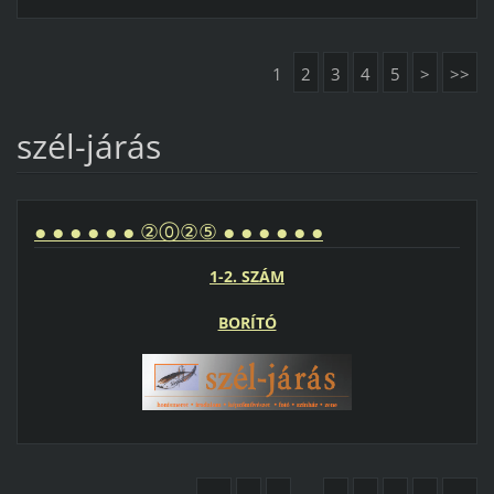
1
2
3
4
5
>
>>
szél-járás
● ● ● ● ● ● ②⓪②⑤ ● ● ● ● ● ●
1-2. SZÁM
BORÍTÓ