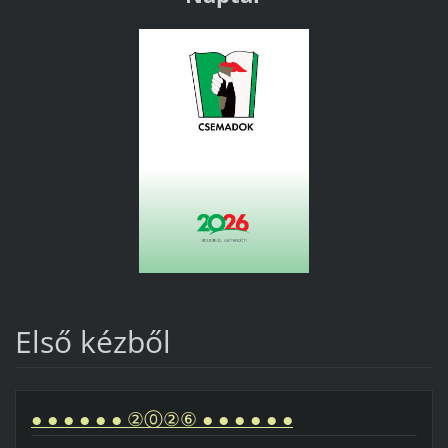
Első kézből
● ● ● ● ● ● ②⓪②⑥ ● ● ● ● ● ●