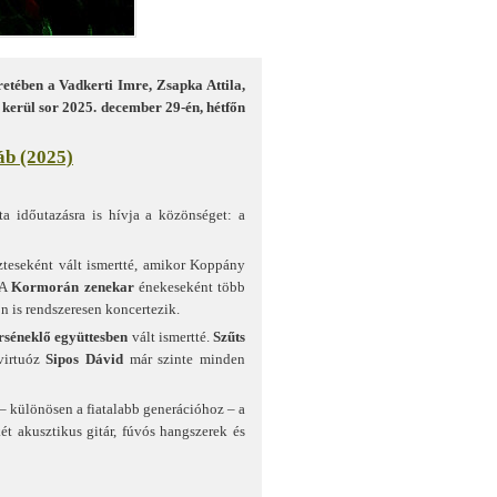
etében a Vadkerti Imre, Zsapka Attila,
 kerül sor 2025. december 29-én, hétfőn
áb (2025)
 időutazásra is hívja a közönséget: a
teseként vált ismertté, amikor Koppány
 A
Kormorán zenekar
énekeseként több
n is rendszeresen koncertezik.
séneklő együttesben
vált ismertté.
Szűts
virtuóz
Sipos Dávid
már szinte minden
– különösen a fiatalabb generációhoz – a
két akusztikus gitár, fúvós hangszerek és