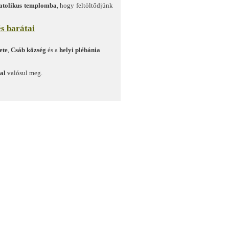
atolikus templomba
, hogy feltöltődjünk
s barátai
ete
,
Csáb község
és a
helyi plébánia
al
valósul meg.