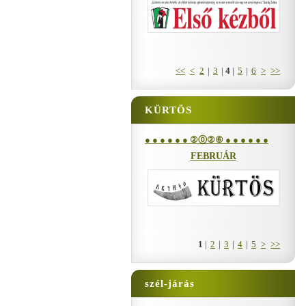
<<
<
2
|
3
|
4
|
5
|
6
>
>>
KÜRTÖS
● ● ● ● ● ● ②⓪②⑥ ● ● ● ● ● ●
FEBRUÁR
1
|
2
|
3
|
4
|
5
>
>>
szél-járás