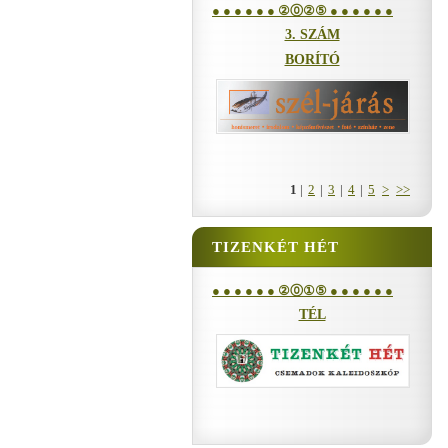
● ● ● ● ● ● ②⓪②⑤ ● ● ● ● ● ●
3. SZÁM
BORÍTÓ
1
|
2
|
3
|
4
|
5
>
>>
TIZENKÉT HÉT
● ● ● ● ● ● ②⓪①⑤ ● ● ● ● ● ●
TÉL