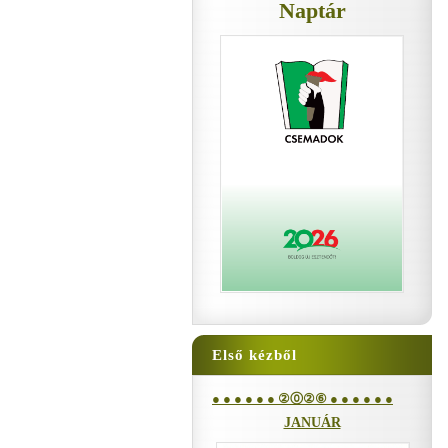
Naptár
Első kézből
● ● ● ● ● ● ②⓪②⑥ ● ● ● ● ● ●
JANUÁR