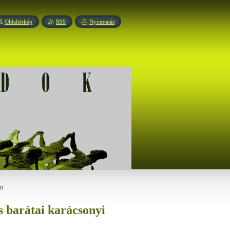
Oldaltérkép
RSS
Nyomtatás
on
s barátai karácsonyi