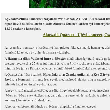
Egy fantasztikus koncerttel zárják az évet Csábon. A HANG-ÁR sorozat ker
Sipos Dávid és Szűts István alkotta Akusztik Quartet karácsonyi koncertjére
18.00 órakor a községben.
Akusztik Quartet - Újévi koncert, Cs
Az esemény nemcsak a karácsonyi hangulatot fokozza majd, hanem egyfajta
formáció közel egy év után tér vissza a községbe.
A
Harmónia-díjas Vadkerti Imre
a
Társulat
című tehetségkutató egyik győz
szerepét nyerte el a 25 éves jubileumi
István, a király
rockopera előadásban.
mint tíz éve járja a Kárpát-medencét, és különböző formációkkal a tengerentúlo
A Quartet alapítója a szintén
Harmónia-díjas Zsapka Attila
, aki a
Kor-Zár ver
István
, a Kormorán billentyűse, egyik meghatározó alakja, míg a szaxofon
jelentős hazai zenésszel együtt játszott.
A négy kiváló muzsikus elsődleges célja, hogy közelebb hozza a közönséghez 
’70-es és ’80-as évek értékes magyar dalait, a verséneklés varázsát. A dalok 
zongora kíséretében szólalnak meg.
A koncerten közreműködnek a művészeti alapiskola fiatal tehetségei.