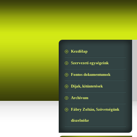
Kezdőlap
Szervezeti egységeink
Fontos dokumentumok
Díjak, kitüntetések
Archívum
Fábry Zoltán, Szövetségünk
díszelnöke