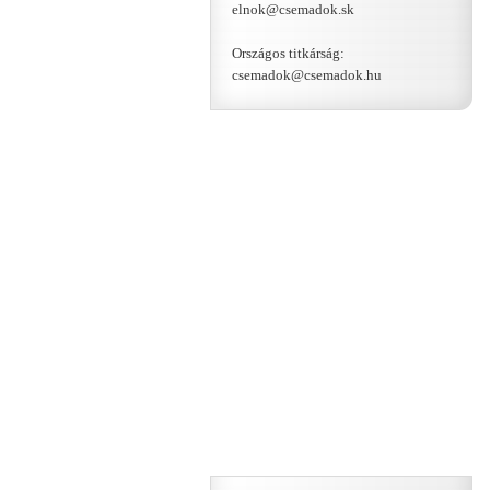
elnok@csemadok.sk
Országos titkárság:
csemadok@csemadok.hu