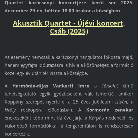
Quartet karácsonyi koncertjére kerül sor 2025.
december 29-én, hétfőn 18.00 órakor a községben.
Akusztik Quartet - Újévi koncert,
Csáb (2025)
Az esemény nemcsak a karácsonyi hangulatot fokozza majd,
hanem egyfajta időutazásra is hívja a közönséget: a formáció
közel egy év után tér vissza a községbe.
A
Harmónia-díjas Vadkerti Imre
a
Társulat
című
tehetségkutató egyik győzteseként vált ismertté, amikor
Koppány szerepét nyerte el a 25 éves jubileumi
István, a
király
rockopera előadásban. A
Kormorán zenekar
énekeseként több mint tíz éve járja a Kárpát-medencét, és
különböző formációkkal a tengerentúlon is rendszeresen
koncertezik.