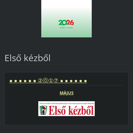
Első kézből
● ● ● ● ● ● ②⓪①⑦ ● ● ● ● ● ●
MÁJUS