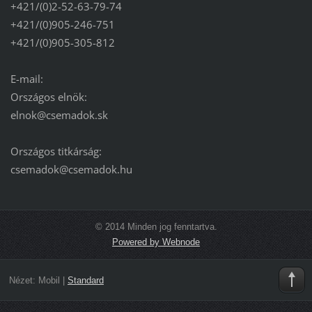
+421/(0)2-52-63-79-74
+421/(0)905-246-751
+421/(0)905-305-812
E-mail:
Országos elnök:
elnok@csemadok.sk
Országos titkárság:
csemadok@csemadok.hu
© 2014 Minden jog fenntartva.
Powered by Webnode
Nézet:
Mobil
|
Standard