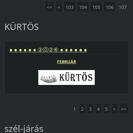
<<
<
103
104
105
106
107
KÜRTÖS
● ● ● ● ● ● ②⓪②⑥ ● ● ● ● ● ●
FEBRUÁR
1
2
3
4
5
>
>>
szél-járás