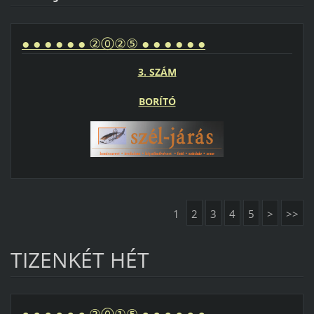
● ● ● ● ● ● ②⓪②⑤ ● ● ● ● ● ●
3. SZÁM
BORÍTÓ
1
2
3
4
5
>
>>
TIZENKÉT HÉT
● ● ● ● ● ● ②⓪①⑤ ● ● ● ● ● ●