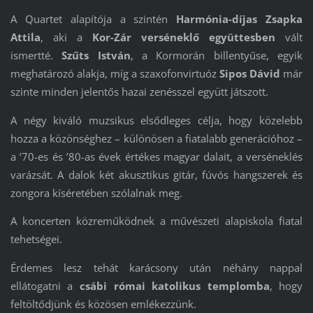
A Quartet alapítója a szintén
Harmónia-díjas Zsapka
Attila
, aki a
Kor-Zár verséneklő együttesben
vált
ismertté.
Szűts István
, a Kormorán billentyűse, egyik
meghatározó alakja, míg a szaxofonvirtuóz
Sipos Dávid
már
szinte minden jelentős hazai zenésszel együtt játszott.
A négy kiváló muzsikus elsődleges célja, hogy közelebb
hozza a közönséghez – különösen a fiatalabb generációhoz –
a ’70-es és ’80-as évek értékes magyar dalait, a verséneklés
varázsát. A dalok két akusztikus gitár, fúvós hangszerek és
zongora kíséretében szólalnak meg.
A koncerten közreműködnek a művészeti alapiskola fiatal
tehetségei.
Érdemes lesz tehát karácsony után néhány nappal
ellátogatni a
csábi római katolikus templomba
, hogy
feltöltődjünk és közösen emlékezzünk.